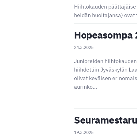
Hiihtokauden päättäjäiset
heidän huoltajansa) ovat 
Hopeasompa 2
24.3.2025
Junioreiden hiihtokaude
hiihdettiin Jyväskylän L
olivat keväisen erinomaise
aurinko…
Seuramestaruu
19.3.2025