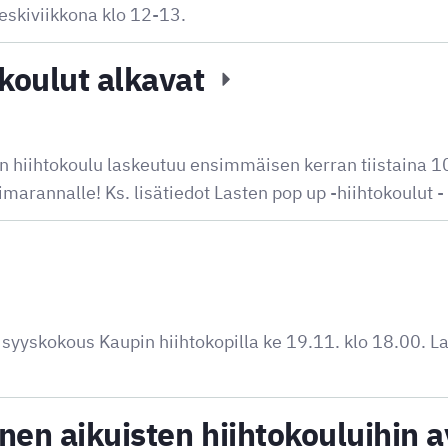
eskiviikkona klo 12-13.
okoulut alkavat
n hiihtokoulu laskeutuu ensimmäisen kerran tiistaina 1
imarannalle! Ks. lisätiedot Lasten pop up -hiihtokoulut
yyskokous Kaupin hiihtokopilla ke 19.11. klo 18.00. La
nen aikuisten hiihtokouluihin a