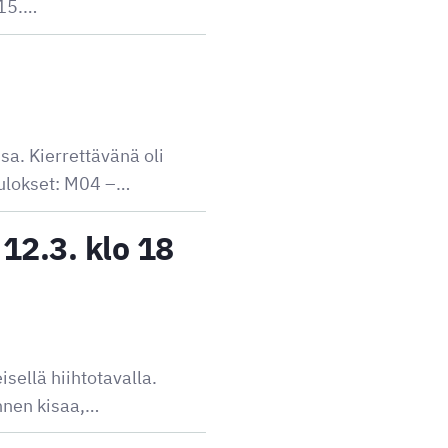
.15.…
sa. Kierrettävänä oli
 tulokset: M04 –…
12.3. klo 18
sellä hiihtotavalla.
ennen kisaa,…