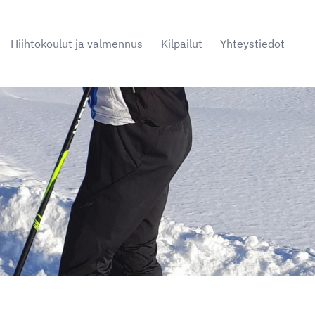
Hiihtokoulut ja valmennus
Kilpailut
Yhteystiedot