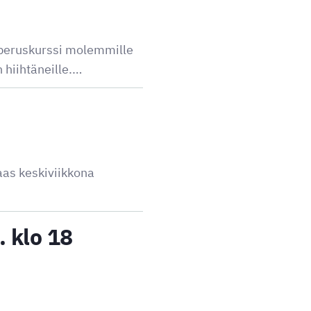
n peruskurssi molemmille
 hiihtäneille.…
taas keskiviikkona
. klo 18