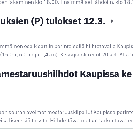
en jakaminen klo 18.00. Ensimmäiset lähdöt n. klo 18
ksien (P) tulokset 12.3.
äinen osa kisattiin perinteisellä hiihtotavalla Kaupis
 (150m, 600m ja 1,4km). Kisaajia oli reilut 20 kpl. Alla
mestaruushiihdot Kaupissa ke 
aan seuran avoimet mestaruuskilpailut Kaupissa perintei
 eikä lisenssiä tarvita. Hiihdettävät matkat tarkentuvat 