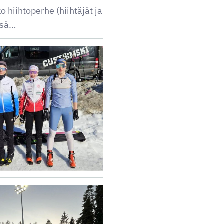
 hiihtoperhe (hiihtäjät ja
ssä…