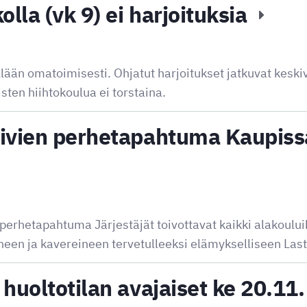
olla (vk 9) ei harjoituksia
llään omatoimisesti. Ohjatut harjoitukset jatkuvat keskiv
ten hiihtokoulua ei torstaina.
ivien perhetapahtuma Kaupissa
erhetapahtuma Järjestäjät toivottavat kaikki alakoului
een ja kavereineen tervetulleeksi elämykselliseen Las
huoltotilan avajaiset ke 20.11