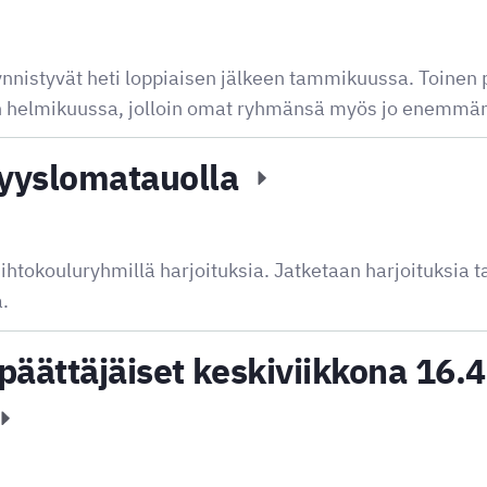
äynnistyvät heti loppiaisen jälkeen tammikuussa. Toine
ään helmikuussa, jolloin omat ryhmänsä myös jo enemmän
syyslomatauolla
iihtokouluryhmillä harjoituksia. Jatketaan harjoituksia 
.
äättäjäiset keskiviikkona 16.4