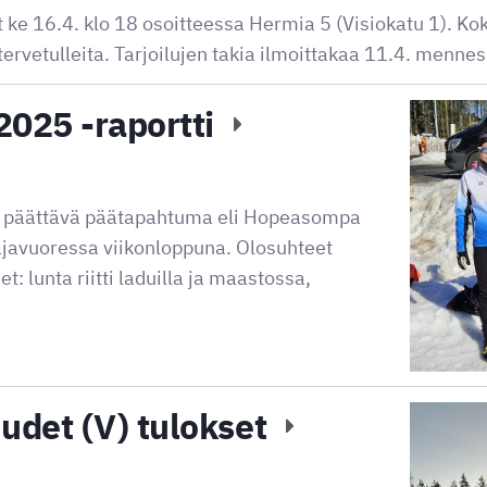
 ke 16.4. klo 18 osoitteessa Hermia 5 (Visiokatu 1). Koko
tervetulleita. Tarjoilujen takia ilmoittakaa 11.4. menne
025 -raportti
n päättävä päätapahtuma eli Hopeasompa
aajavuoressa viikonloppuna. Olosuhteet
t: lunta riitti laduilla ja maastossa,
det (V) tulokset