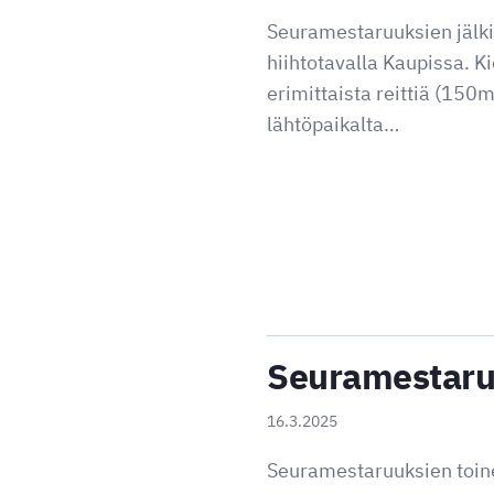
Seuramestaruuksien jälki
hiihtotavalla Kaupissa. K
erimittaista reittiä (150m
lähtöpaikalta…
Seuramestaruu
16.3.2025
Seuramestaruuksien toinen