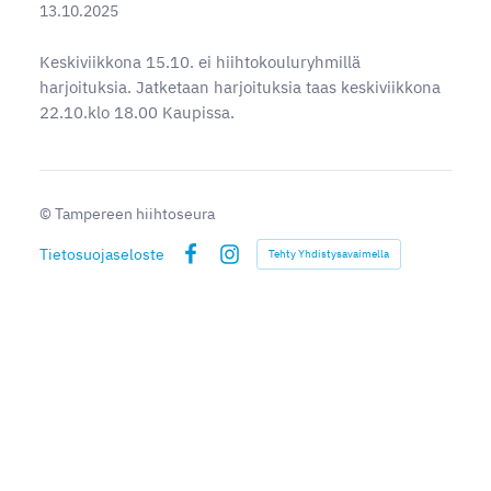
13.10.2025
Keskiviikkona 15.10. ei hiihtokouluryhmillä
harjoituksia. Jatketaan harjoituksia taas keskiviikkona
22.10.klo 18.00 Kaupissa.
©
Tampereen hiihtoseura
Tietosuojaseloste
Tehty Yhdistysavaimella
Facebook
Instagram