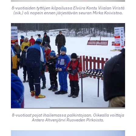
8-vuotiaiden tyttöjen kilpailussa Elviira Kontu Viialan Viristä
(oik.) oli nopein ennen järjestävän seuran Mirka Koivistoa.
8-vuotiaat pojat ihailemassa palkintojaan. Oikealla voittaja
Antero Ahvenjärvi Ruoveden Pirkoista.