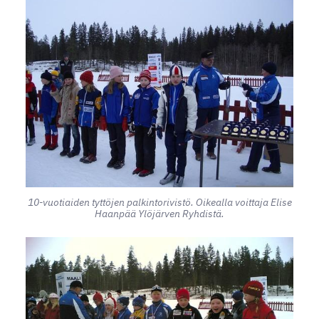
10-vuotiaiden tyttöjen palkintorivistö. Oikealla voittaja Elise
Haanpää Ylöjärven Ryhdistä.