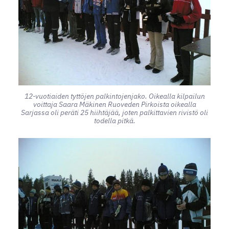
12-vuotiaiden tyttöjen palkintojenjako. Oikealla kilpailun
voittaja Saara Mäkinen Ruoveden Pirkoista oikealla
Sarjassa oli peräti 25 hiihtäjää, joten palkittavien rivistö oli
todella pitkä.