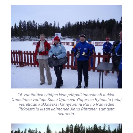
16-vuotiaiden tyttöjen kisa pääpalkinnosta oli tiukka.
Onnellinen voittaja Kaisu Ojansivu Ylöjärven Ryhdistä (oik.)
vierellään kakkoseksi kirinyt Jenni Raivio Ruoveden
Pirkoista ja kisan kolmonen Anna Rintanen samasta
seurasta.