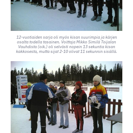
12-vuotiaiden sarja oli myös kisan suurimpia ja kärjen
osalta todella tasainen. Voittaja Mikko Similä Toijalan
Vauhdista (oik.) oli selvästi nopein 13 sekuntia kisan
kakkosesta, mutta sijat 2-10 olivat 11 sekunnin sisällä.