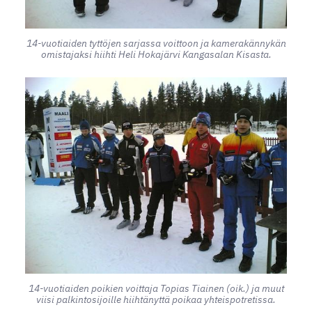
14-vuotiaiden tyttöjen sarjassa voittoon ja kamerakännykän
omistajaksi hiihti Heli Hokajärvi Kangasalan Kisasta.
14-vuotiaiden poikien voittaja Topias Tiainen (oik.) ja muut
viisi palkintosijoille hiihtänyttä poikaa yhteispotretissa.