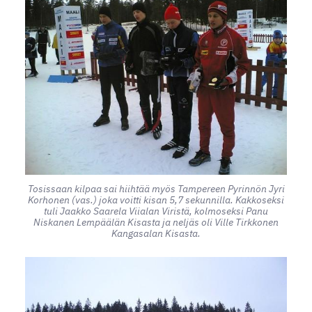
Tosissaan kilpaa sai hiihtää myös Tampereen Pyrinnön Jyri
Korhonen (vas.) joka voitti kisan 5,7 sekunnilla. Kakkoseksi
tuli Jaakko Saarela Viialan Viristä, kolmoseksi Panu
Niskanen Lempäälän Kisasta ja neljäs oli Ville Tirkkonen
Kangasalan Kisasta.