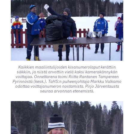
Kaikkien maaliintulijoiden kisanumerolaput kerättiin
säkkiin, ja niistä arvottiin vielä kaksi kamerakännykän
voittajaa. Onnettarena toimi Riitta Rantanen Tampereen
Pyrinnöstä (kesk.). TaHS:n puheenjohtaja Markku Valkamo
odottaa voittajanumeron nostamista. Pirjo Järventausta
seuraa arvonnan etenemistä.