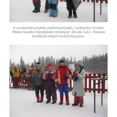
6-vuotiaiden poikien palkintojenjako, voittajaksi sivakoi
Pekka Soukko Viljakkalan Urheilijat -45:stä (oik.). Kaikille
hiihtäjille tietysti mitalit kaulaan.