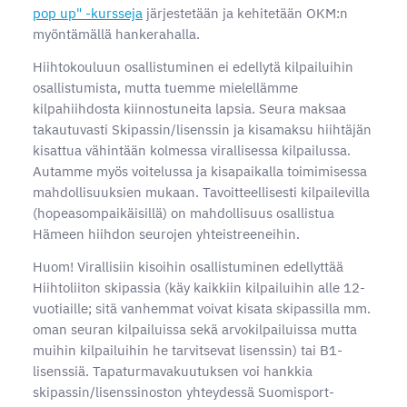
pop up" -kursseja
järjestetään ja kehitetään OKM:n
myöntämällä hankerahalla.
Hiihtokouluun osallistuminen ei edellytä kilpailuihin
osallistumista, mutta tuemme mielellämme
kilpahiihdosta kiinnostuneita lapsia. Seura maksaa
takautuvasti Skipassin/lisenssin ja kisamaksu hiihtäjän
kisattua vähintään kolmessa virallisessa kilpailussa.
Autamme myös voitelussa ja kisapaikalla toimimisessa
mahdollisuuksien mukaan. Tavoitteellisesti kilpailevilla
(hopeasompaikäisillä) on mahdollisuus osallistua
Hämeen hiihdon seurojen yhteistreeneihin.
Huom! Virallisiin kisoihin osallistuminen edellyttää
Hiihtoliiton skipassia (käy kaikkiin kilpailuihin alle 12-
vuotiaille; sitä vanhemmat voivat kisata skipassilla mm.
oman seuran kilpailuissa sekä arvokilpailuissa mutta
muihin kilpailuihin he tarvitsevat lisenssin) tai B1-
lisenssiä. Tapaturmavakuutuksen voi hankkia
skipassin/lisenssinoston yhteydessä Suomisport-