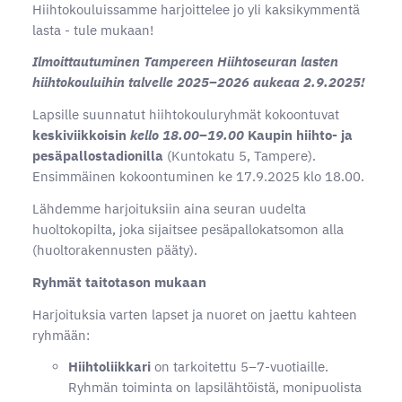
Hiihtokouluissamme harjoittelee jo yli kaksikymmentä
lasta - tule mukaan!
Ilmoittautuminen Tampereen Hiihtoseuran lasten
hiihtokouluihin talvelle 2025–2026 aukeaa 2.9.2025!
Lapsille suunnatut hiihtokouluryhmät kokoontuvat
keskiviikkoisin
kello 18.00–19.00
Kaupin hiihto- ja
pesäpallostadionilla
(Kuntokatu 5, Tampere).
Ensimmäinen kokoontuminen ke 17.9.2025 klo 18.00.
Lähdemme harjoituksiin aina seuran uudelta
huoltokopilta, joka sijaitsee pesäpallokatsomon alla
(huoltorakennusten pääty).
Ryhmät taitotason mukaan
Harjoituksia varten lapset ja nuoret on jaettu kahteen
ryhmään:
Hiihtoliikkari
on tarkoitettu 5–7-vuotiaille.
Ryhmän toiminta on lapsilähtöistä, monipuolista