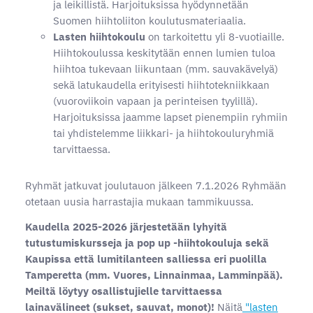
ja leikillistä. Harjoituksissa hyödynnetään
Suomen hiihtoliiton koulutusmateriaalia.
Lasten hiihtokoulu
on tarkoitettu yli 8-vuotiaille.
Hiihtokoulussa keskitytään ennen lumien tuloa
hiihtoa tukevaan liikuntaan (mm. sauvakävelyä)
sekä latukaudella erityisesti hiihtotekniikkaan
(vuoroviikoin vapaan ja perinteisen tyylillä).
Harjoituksissa jaamme lapset pienempiin ryhmiin
tai yhdistelemme liikkari- ja hiihtokouluryhmiä
tarvittaessa.
Ryhmät jatkuvat joulutauon jälkeen 7.1.2026 Ryhmään
otetaan uusia harrastajia mukaan tammikuussa.
Kaudella 2025-2026 järjestetään lyhyitä
tutustumiskursseja ja pop up -hiihtokouluja sekä
Kaupissa että lumitilanteen salliessa eri puolilla
Tamperetta (mm. Vuores, Linnainmaa, Lamminpää).
Meiltä löytyy osallistujielle tarvittaessa
lainavälineet (sukset, sauvat, monot)!
Näitä
"lasten