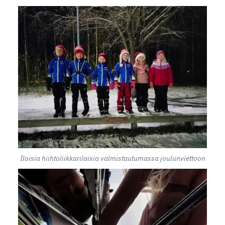
Iloisia hiihtoliikkarilaisia valmistautumassa joulunviettoon