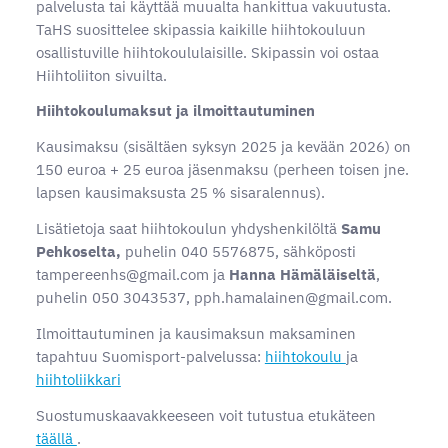
palvelusta tai käyttää muualta hankittua vakuutusta.
TaHS suosittelee skipassia kaikille hiihtokouluun
osallistuville hiihtokoululaisille. Skipassin voi ostaa
Hiihtoliiton sivuilta.
Hiihtokoulumaksut ja ilmoittautuminen
Kausimaksu (sisältäen syksyn 2025 ja kevään 2026) on
150 euroa + 25 euroa jäsenmaksu (perheen toisen jne.
lapsen kausimaksusta 25 % sisaralennus).
Lisätietoja saat hiihtokoulun yhdyshenkilöltä
Samu
Pehkoselta,
puhelin 040 5576875, sähköposti
tampereenhs@gmail.com ja
Hanna Hämäläiseltä
,
puhelin 050 3043537, pph.hamalainen@gmail.com.
Ilmoittautuminen ja kausimaksun maksaminen
tapahtuu Suomisport-palvelussa:
hiihtokoulu
ja
hiihtoliikkari
Suostumuskaavakkeeseen voit tutustua etukäteen
täällä
.