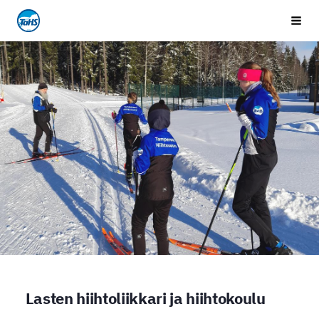
Siirry
Tampereen Hiihtoseura
Vali
sivun
sisältöön
Lasten hiihtoliikkari ja hiihtokoulu