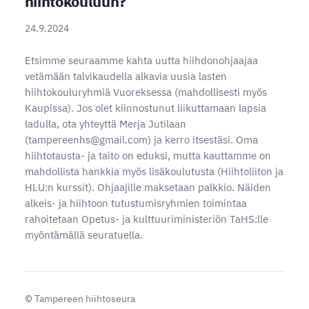
hiihtokouluun?
24.9.2024
Etsimme seuraamme kahta uutta hiihdonohjaajaa
vetämään talvikaudella alkavia uusia lasten
hiihtokouluryhmiä Vuoreksessa (mahdollisesti myös
Kaupissa). Jos olet kiinnostunut liikuttamaan lapsia
ladulla, ota yhteyttä Merja Jutilaan
(tampereenhs@gmail.com) ja kerro itsestäsi. Oma
hiihtotausta- ja taito on eduksi, mutta kauttamme on
mahdollista hankkia myös lisäkoulutusta (Hiihtoliiton ja
HLU:n kurssit). Ohjaajille maksetaan palkkio. Näiden
alkeis- ja hiihtoon tutustumisryhmien toimintaa
rahoitetaan Opetus- ja kulttuuriministeriön TaHS:lle
myöntämällä seuratuella.
©
Tampereen hiihtoseura