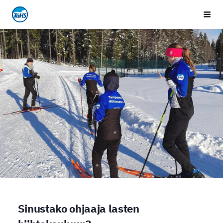
Siirry
Tampereen Hiihtoseura
Vali
sivun
sisältöön
Sinustako ohjaaja lasten