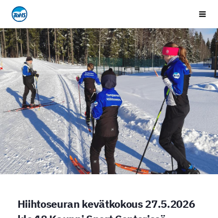
Siirry
Tampereen Hiihtoseura
Vali
sivun
sisältöön
Hiihtoseuran kevätkokous 27.5.2026