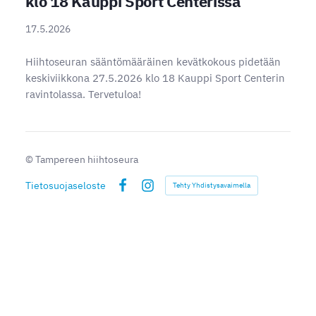
klo 18 Kauppi Sport Centerissä
17.5.2026
Hiihtoseuran sääntömääräinen kevätkokous pidetään
keskiviikkona 27.5.2026 klo 18 Kauppi Sport Centerin
ravintolassa. Tervetuloa!
©
Tampereen hiihtoseura
Tietosuojaseloste
Tehty Yhdistysavaimella
Facebook
Instagram