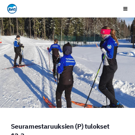
Siirry
Tampereen Hiihtoseura
Vali
sivun
sisältöön
Seuramestaruuksien (P) tulokset