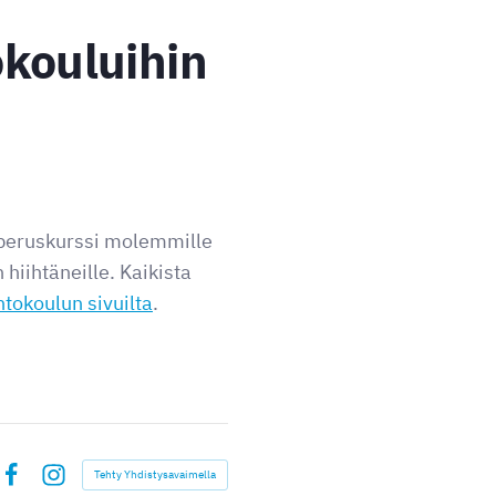
okouluihin
n peruskurssi molemmille
hiihtäneille. Kaikista
htokoulun sivuilta
.
Tehty Yhdistysavaimella
Facebook
Instagram