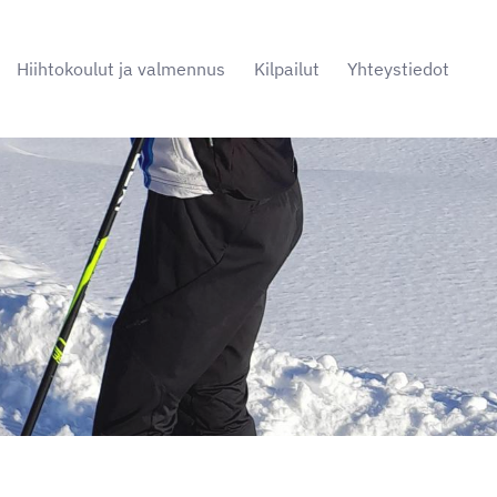
Hiihtokoulut ja valmennus
Kilpailut
Yhteystiedot