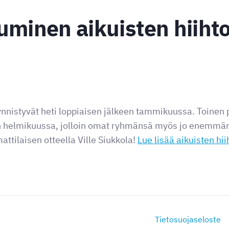
uminen aikuisten hiiht
äynnistyvät heti loppiaisen jälkeen tammikuussa. Toine
än helmikuussa, jolloin omat ryhmänsä myös jo enemmän 
ttilaisen otteella Ville Siukkola!
Lue lisää aikuisten hii
Tietosuojaseloste