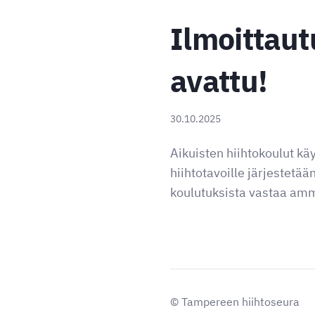
Ilmoittaut
avattu!
30.10.2025
Aikuisten hiihtokoulut k
hiihtotavoille järjestetä
koulutuksista vastaa amma
©
Tampereen hiihtoseura