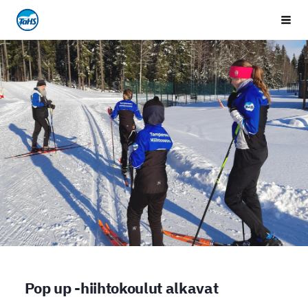
Siirry
Tampereen Hiihtoseura
Vali
sivun
sisältöön
Pop up -hiihtokoulut alkavat