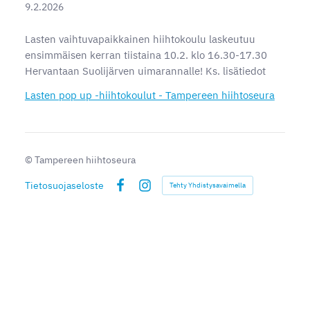
9.2.2026
Lasten vaihtuvapaikkainen hiihtokoulu laskeutuu
ensimmäisen kerran tiistaina 10.2. klo 16.30-17.30
Hervantaan Suolijärven uimarannalle! Ks. lisätiedot
Lasten pop up -hiihtokoulut - Tampereen hiihtoseura
©
Tampereen hiihtoseura
Tietosuojaseloste
Tehty Yhdistysavaimella
Facebook
Instagram