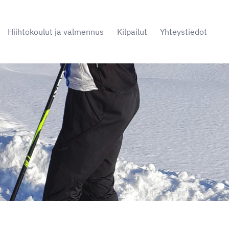
Hiihtokoulut ja valmennus
Kilpailut
Yhteystiedot