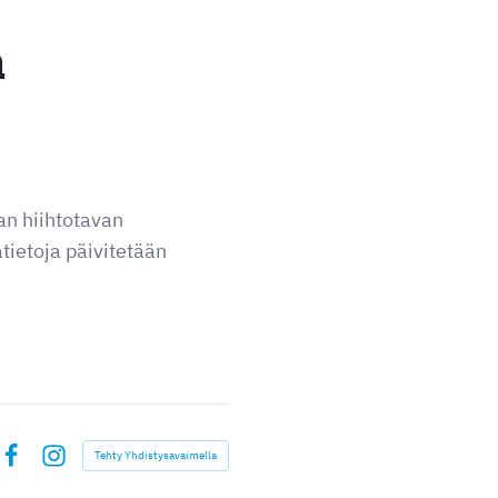
a
an hiihtotavan
tietoja päivitetään
Tehty Yhdistysavaimella
Facebook
Instagram