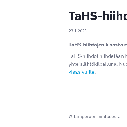
TaHS-hiih
23.1.2023
TaHS-hiihtojen kisasivut
TaHS-hiihdot hiihdetään 
yhteislähtökilpailuna. Nu
kisasivuille
.
©
Tampereen hiihtoseura