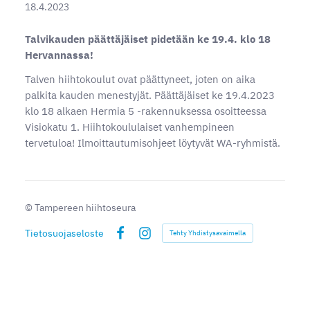
18.4.2023
Talvikauden päättäjäiset pidetään ke 19.4. klo 18
Hervannassa!
Talven hiihtokoulut ovat päättyneet, joten on aika
palkita kauden menestyjät. Päättäjäiset ke 19.4.2023
klo 18 alkaen Hermia 5 -rakennuksessa osoitteessa
Visiokatu 1. Hiihtokoululaiset vanhempineen
tervetuloa! Ilmoittautumisohjeet löytyvät WA-ryhmistä.
©
Tampereen hiihtoseura
Tietosuojaseloste
Tehty Yhdistysavaimella
Facebook
Instagram