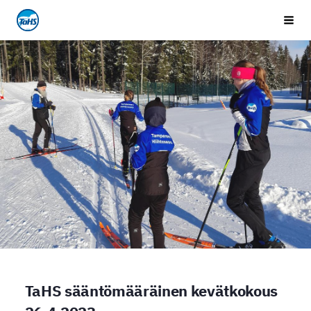
Siirry
Tampereen Hiihtoseura
Vali
sivun
sisältöön
TaHS sääntömääräinen kevätkokous