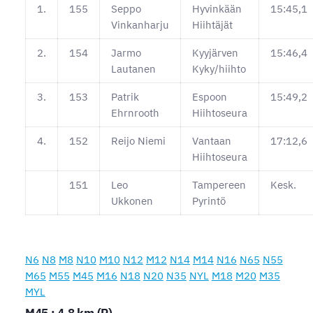
1.
155
Seppo
Hyvinkään
15:45,1
Vinkanharju
Hiihtäjät
2.
154
Jarmo
Kyyjärven
15:46,4
Lautanen
Kyky/hiihto
3.
153
Patrik
Espoon
15:49,2
Ehrnrooth
Hiihtoseura
4.
152
Reijo Niemi
Vantaan
17:12,6
Hiihtoseura
151
Leo
Tampereen
Kesk.
Ukkonen
Pyrintö
N6
N8
M8
N10
M10
N12
M12
N14
M14
N16
N65
N55
M65
M55
M45
M16
N18
N20
N35
NYL
M18
M20
M35
MYL