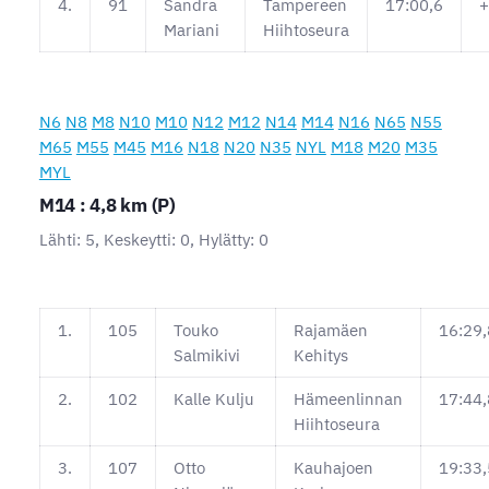
4.
91
Sandra
Tampereen
17:00,6
+
Mariani
Hiihtoseura
N6
N8
M8
N10
M10
N12
M12
N14
M14
N16
N65
N55
M65
M55
M45
M16
N18
N20
N35
NYL
M18
M20
M35
MYL
M14 : 4,8 km (P)
Lähti: 5, Keskeytti: 0, Hylätty: 0
1.
105
Touko
Rajamäen
16:29,
Salmikivi
Kehitys
2.
102
Kalle Kulju
Hämeenlinnan
17:44,
Hiihtoseura
3.
107
Otto
Kauhajoen
19:33,