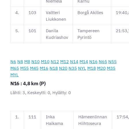
Niemelä
Karhu
4.
103
Valtteri
Borgå Akilles
19:40,
Liukkonen
5.
101
Danila
Tampereen
21:53,
Kudriashov
Pyrintö
N6
N8
M8
N10
M10
N12
M12
N14
M14
N16
N65
N55
M65
M55
M45
M16
N18
N20
N35
NYL
M18
M20
M35
MYL
N16 : 4,8 km (P)
Lähti: 3, Keskeytti: 0, Hylätty: 0
1.
111
Inka
Hämeenlinnan
17:54
Haikama
Hiihtoseura