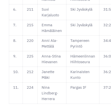
6.
211
Suvi
Ski Jyväskylä
31:5
Karjaluoto
7.
215
Emma
Ski Jyväskylä
32:2
Hämäläinen
8.
220
Anni Ala-
Tampereen
34:4
Mettälä
Pyrintö
9.
225
Anna-Stina
Hämeenlinnan
36:0
Hievanen
Hiihtoseura
10.
212
Janette
Karinaisten
36:2
Mäki
Kunto
11.
224
Nina
Pargas IF
37:2
Lindberg-
Herrera