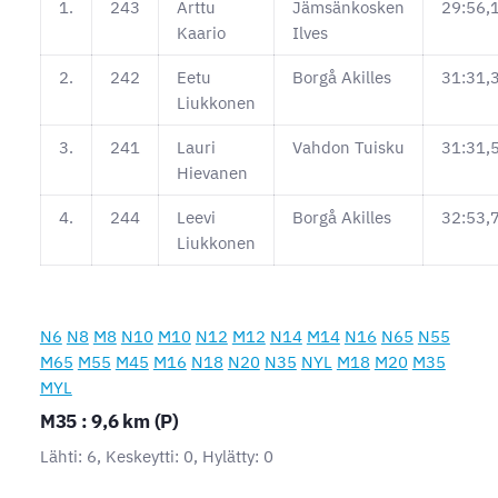
1.
243
Arttu
Jämsänkosken
29:56,
Kaario
Ilves
2.
242
Eetu
Borgå Akilles
31:31,
Liukkonen
3.
241
Lauri
Vahdon Tuisku
31:31,
Hievanen
4.
244
Leevi
Borgå Akilles
32:53,
Liukkonen
N6
N8
M8
N10
M10
N12
M12
N14
M14
N16
N65
N55
M65
M55
M45
M16
N18
N20
N35
NYL
M18
M20
M35
MYL
M35 : 9,6 km (P)
Lähti: 6, Keskeytti: 0, Hylätty: 0