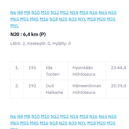
N6
N8
M8
N10
M10
N12
M12
N14
M14
N16
N65
N55
M65
M55
M45
M16
N18
N20
N35
NYL
M18
M20
M35
MYL
N20 : 6,4 km (P)
Lähti: 2, Keskeytti: 0, Hylätty: 0
1.
191
Ida
Hyvinkään
23:44,4
Tonteri
Hiihtoseura
2.
192
Outi
Hämeenlinnan
25:39,0
Haikama
Hiihtoseura
N6
N8
M8
N10
M10
N12
M12
N14
M14
N16
N65
N55
M65
M55
M45
M16
N18
N20
N35
NYL
M18
M20
M35