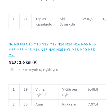
1.
21
Topias
Ski
2:36,5
+0
Karjaluoto
Jyväskylä
N6
N8
M8
N10
M10
N12
M12
N14
M14
N16
N65
N55
M65
M55
M45
M16
N18
N20
N35
NYL
M18
M20
M35
MYL
N10 : 1,6 km (P)
Lähti: 8, Keskeytti: 0, Hylätty: 0
1.
39
Vilma
Ylöjärven
6:45,8
Pyhtilä
Ryhti
2.
35
Anni
Pirkkalan
7:07,4