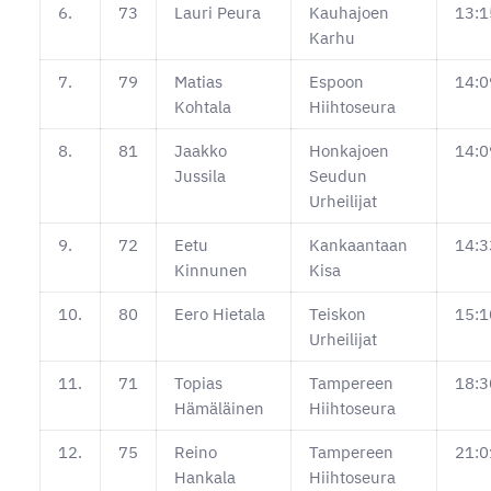
6.
73
Lauri Peura
Kauhajoen
13:1
Karhu
7.
79
Matias
Espoon
14:0
Kohtala
Hiihtoseura
8.
81
Jaakko
Honkajoen
14:0
Jussila
Seudun
Urheilijat
9.
72
Eetu
Kankaantaan
14:3
Kinnunen
Kisa
10.
80
Eero Hietala
Teiskon
15:1
Urheilijat
11.
71
Topias
Tampereen
18:3
Hämäläinen
Hiihtoseura
12.
75
Reino
Tampereen
21:0
Hankala
Hiihtoseura