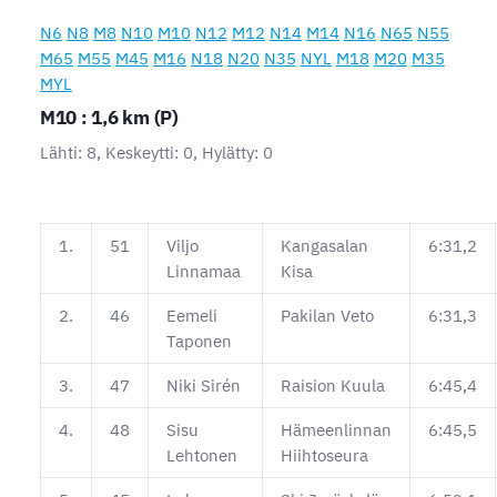
N6
N8
M8
N10
M10
N12
M12
N14
M14
N16
N65
N55
M65
M55
M45
M16
N18
N20
N35
NYL
M18
M20
M35
MYL
M10 : 1,6 km (P)
Lähti: 8, Keskeytti: 0, Hylätty: 0
1.
51
Viljo
Kangasalan
6:31,2
Linnamaa
Kisa
2.
46
Eemeli
Pakilan Veto
6:31,3
Taponen
3.
47
Niki Sirén
Raision Kuula
6:45,4
4.
48
Sisu
Hämeenlinnan
6:45,5
Lehtonen
Hiihtoseura