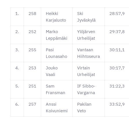
1.
258
Heikki
Ski
28:57,9
Karjaluoto
Jyväskylä
2.
252
Marko
Ylöjärven
29:37,8
Leppämäki
Urheilijat
3.
255
Pasi
Vantaan
30:11,1
Lounasaho
Hiihtoseura
4.
253
Jouko
Virtain
30:17,7
Vaali
Urheilijat
5.
251
Sam
IF Sibbo-
31:22,3
Fransman
Vargarna
6.
257
Anssi
Pakilan
33:52,9
Koivuniemi
Veto