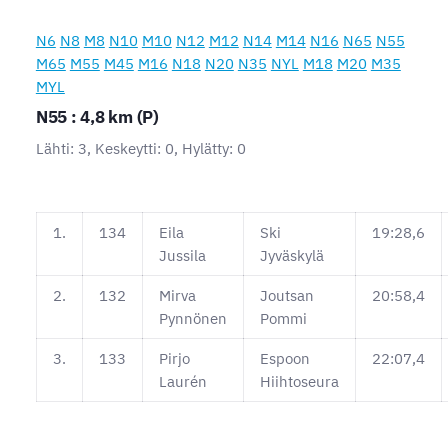
N6
N8
M8
N10
M10
N12
M12
N14
M14
N16
N65
N55
M65
M55
M45
M16
N18
N20
N35
NYL
M18
M20
M35
MYL
N55 : 4,8 km (P)
Lähti: 3, Keskeytti: 0, Hylätty: 0
1.
134
Eila
Ski
19:28,6
Jussila
Jyväskylä
2.
132
Mirva
Joutsan
20:58,4
Pynnönen
Pommi
3.
133
Pirjo
Espoon
22:07,4
Laurén
Hiihtoseura