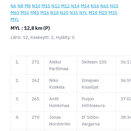
N6
N8
M8
N10
M10
N12
M12
N14
M14
N16
N65
N55
M65
M55
M45
M16
N18
N20
N35
NYL
M18
M20
M35
MYL
MYL : 12,8 km (P)
Lähti: 12, Keskeytti: 2, Hylätty: 0
1.
271
Aleksi
Skiteam 105
36:1
Parttimaa
2.
262
Niko
Ilmajoen
36:5
Koskela
Kisailijat
3.
265
Antti
Puijon
37:0
Honkimaa
Hiihtoseura
4.
270
Jonas
IF Sibbo-
38:3
Nordström
Vargarna