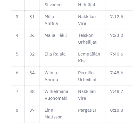
Siivonen
Hiihtäjät
3.
31
Milja
Nakkilan
7:12,5
Anttila
Vire
4.
36
Maija Häkli
Teiskon
7:23,2
Urheilijat
5.
32
Ella Rajala
Lempäälän
7:40,6
Kisa
6.
34
Wilma
Perniön
7:48,6
Aarnio
Urheilijat
7.
38
Wilhelmiina
Nakkilan
7:48,7
Ruohomäki
Vire
8.
37
Linn
Pargas IF
8:18,8
Mattsson