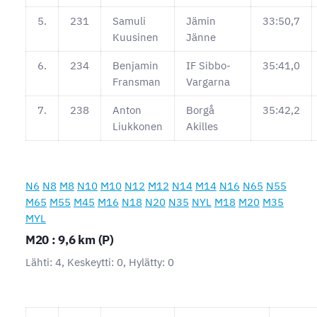
5.
231
Samuli
Jämin
33:50,7
Kuusinen
Jänne
6.
234
Benjamin
IF Sibbo-
35:41,0
Fransman
Vargarna
7.
238
Anton
Borgå
35:42,2
Liukkonen
Akilles
N6
N8
M8
N10
M10
N12
M12
N14
M14
N16
N65
N55
M65
M55
M45
M16
N18
N20
N35
NYL
M18
M20
M35
MYL
M20 : 9,6 km (P)
Lähti: 4, Keskeytti: 0, Hylätty: 0