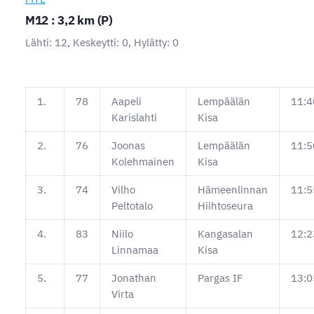
M12 : 3,2 km (P)
Lähti: 12, Keskeytti: 0, Hylätty: 0
1.
78
Aapeli
Lempäälän
11:4
Karislahti
Kisa
2.
76
Joonas
Lempäälän
11:5
Kolehmainen
Kisa
3.
74
Vilho
Hämeenlinnan
11:5
Peltotalo
Hiihtoseura
4.
83
Niilo
Kangasalan
12:2
Linnamaa
Kisa
5.
77
Jonathan
Pargas IF
13:0
Virta