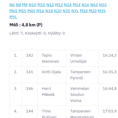
N6
N8
M8
N10
M10
N12
M12
N14
M14
N16
N65
N55
M65
M55
M45
M16
N18
N20
N35
NYL
M18
M20
M35
MYL
M65 : 4,8 km (P)
Lähti: 7, Keskeytti: 0, Hylätty: 0
1.
142
Tapio
Virtain
16:24,3
Nieminen
Urheilijat
2.
141
Antti Ojala
Tampereen
16:35,3
Pyrintö
3.
146
Harri
Vammalan
16:44,8
Mäkelä
Seudun
Voima
4.
144
Timo
Tampereen
17:03,9
Pullinen
Maratonklubi