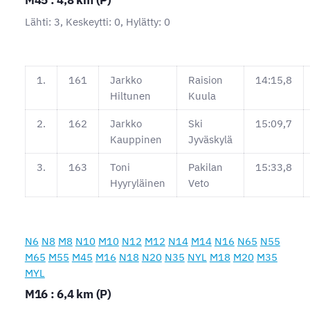
M45 : 4,8 km (P)
Lähti: 3, Keskeytti: 0, Hylätty: 0
1.
161
Jarkko
Raision
14:15,8
Hiltunen
Kuula
2.
162
Jarkko
Ski
15:09,7
Kauppinen
Jyväskylä
3.
163
Toni
Pakilan
15:33,8
Hyyryläinen
Veto
N6
N8
M8
N10
M10
N12
M12
N14
M14
N16
N65
N55
M65
M55
M45
M16
N18
N20
N35
NYL
M18
M20
M35
MYL
M16 : 6,4 km (P)