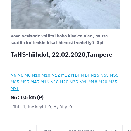
Kova vesisade vallitsi koko kisojen ajan, mutta
saatiin kuitenkin kisat hienosti vedettyä läpi.
TaHS-hiihdot, 22.02.2020,Tampere
N6
N8
M8
N10
M10
N12
M12
N14
M14
N16
N65
N55
M65
M55
M45
M16
N18
N20
N35
NYL
M18
M20
M35
MYL
N6 : 0,5 km (P)
Lähti: 1, Keskeytti: 0, Hylätty: 0