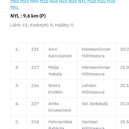
M65
M55
M45
M16
N18
N20
N35
NYL
M18
M20
M35
MYL
NYL : 9,6 km (P)
Lähti: 11, Keskeytti: 0, Hylätty: 0
1.
221
Anni
Hämeenlinnan
30:2
Kainulainen
Hiihtoseura
2.
217
Maija
Hämeenlinnan
31:0
Hakala
Hiihtoseura
3.
216
Noora
Lahden
31:1
Kivikko
Hiihtoseura
4.
227
Anita
Ski Jyväskylä
31:3
Kirvesniemi
5.
214
Hennariikka
Vantaan
31:5
Rahkola
Hiihtoseura