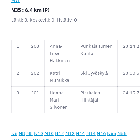
MYL
N35 : 6,4 km (P)
Lähti: 3, Keskeytti: 0, Hylätty: 0
1.
203
Anna-
Punkalaitumen
23:14,2
Liisa
Kunto
Häkkinen
2.
202
Katri
Ski Jyväskylä
23:30,5
Munukka
3.
201
Hanna-
Pirkkalan
24:15,7
Mari
Hiihtäjät
Siivonen
N6
N8
M8
N10
M10
N12
M12
N14
M14
N16
N65
N55