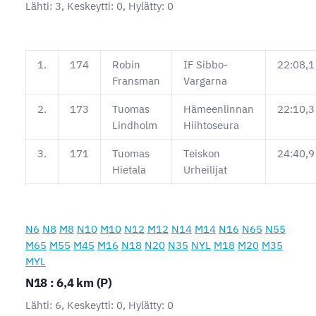
Lähti: 3, Keskeytti: 0, Hylätty: 0
1.
174
Robin
IF Sibbo-
22:08,1
Fransman
Vargarna
2.
173
Tuomas
Hämeenlinnan
22:10,3
Lindholm
Hiihtoseura
3.
171
Tuomas
Teiskon
24:40,9
Hietala
Urheilijat
N6
N8
M8
N10
M10
N12
M12
N14
M14
N16
N65
N55
M65
M55
M45
M16
N18
N20
N35
NYL
M18
M20
M35
MYL
N18 : 6,4 km (P)
Lähti: 6, Keskeytti: 0, Hylätty: 0