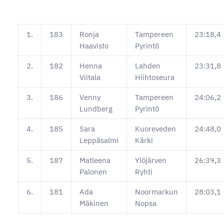
1.
183
Ronja
Tampereen
23:18,4
Haavisto
Pyrintö
2.
182
Henna
Lahden
23:31,8
Viitala
Hiihtoseura
3.
186
Venny
Tampereen
24:06,2
Lundberg
Pyrintö
4.
185
Sara
Kuoreveden
24:48,0
Leppäsalmi
Kärki
5.
187
Matleena
Ylöjärven
26:39,3
Palonen
Ryhti
6.
181
Ada
Noormarkun
28:03,1
Mäkinen
Nopsa