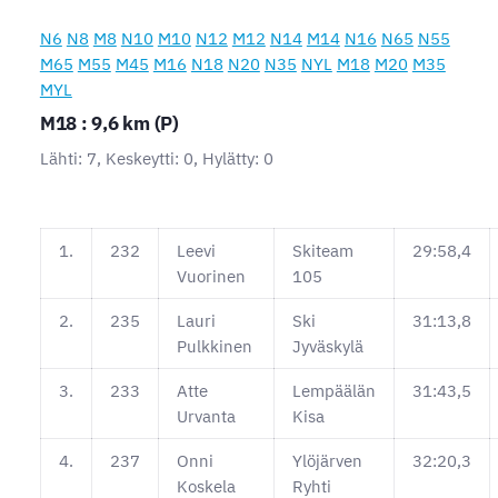
N6
N8
M8
N10
M10
N12
M12
N14
M14
N16
N65
N55
M65
M55
M45
M16
N18
N20
N35
NYL
M18
M20
M35
MYL
M18 : 9,6 km (P)
Lähti: 7, Keskeytti: 0, Hylätty: 0
1.
232
Leevi
Skiteam
29:58,4
Vuorinen
105
2.
235
Lauri
Ski
31:13,8
Pulkkinen
Jyväskylä
3.
233
Atte
Lempäälän
31:43,5
Urvanta
Kisa
4.
237
Onni
Ylöjärven
32:20,3
Koskela
Ryhti