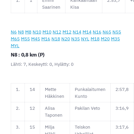
1.
1
Emmi
Kankaantaan
2:53,7
+
Saarinen
Kisa
N6
N8
M8
N10
M10
N12
M12
N14
M14
N16
N65
N55
M65
M55
M45
M16
N18
N20
N35
NYL
M18
M20
M35
MYL
N8 : 0,8 km (P)
Lähti: 7, Keskeytti: 0, Hylätty: 0
1.
14
Mette
Punkalaitumen
2:57,8
Häkkinen
Kunto
2.
12
Alisa
Pakilan Veto
3:16,9
Taponen
3.
15
Milja
Teiskon
3:17,6
Häkli
Urheilijat