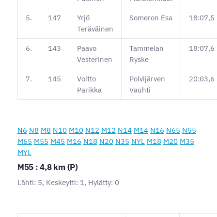
5.
147
Yrjö
Someron Esa
18:07,5
Teräväinen
6.
143
Paavo
Tammelan
18:07,6
Vesterinen
Ryske
7.
145
Voitto
Polvijärven
20:03,6
Parikka
Vauhti
N6
N8
M8
N10
M10
N12
M12
N14
M14
N16
N65
N55
M65
M55
M45
M16
N18
N20
N35
NYL
M18
M20
M35
MYL
M55 : 4,8 km (P)
Lähti: 5, Keskeytti: 1, Hylätty: 0