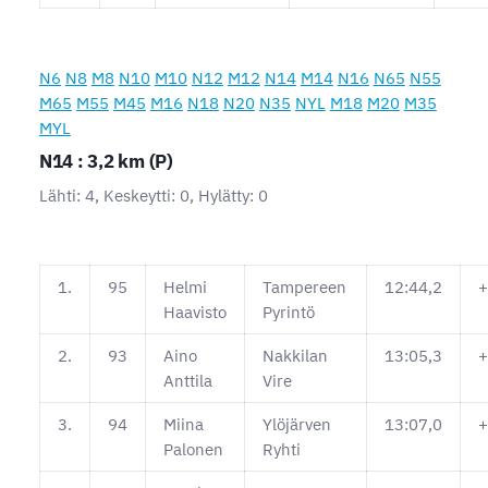
N6
N8
M8
N10
M10
N12
M12
N14
M14
N16
N65
N55
M65
M55
M45
M16
N18
N20
N35
NYL
M18
M20
M35
MYL
N14 : 3,2 km (P)
Lähti: 4, Keskeytti: 0, Hylätty: 0
1.
95
Helmi
Tampereen
12:44,2
+
Haavisto
Pyrintö
2.
93
Aino
Nakkilan
13:05,3
+
Anttila
Vire
3.
94
Miina
Ylöjärven
13:07,0
+
Palonen
Ryhti