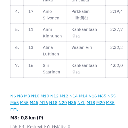
4.
17
Aino
Pirkkalan
3:19,4
Siivonen
Hiihtäjät
5.
11
Anni
Kankaantaan
3:27,7
Kinnunen
Kisa
6.
13
Alina
Viialan Viri
3:32,2
Luttinen
7.
16
Siiri
Kankaantaan
4:02,0
Saarinen
Kisa
N6
N8
M8
N10
M10
N12
M12
N14
M14
N16
N65
N55
M65
M55
M45
M16
N18
N20
N35
NYL
M18
M20
M35
MYL
M8 : 0,8 km (P)
Lähti: 1, Keskeytti: 0, Hylätty: 0