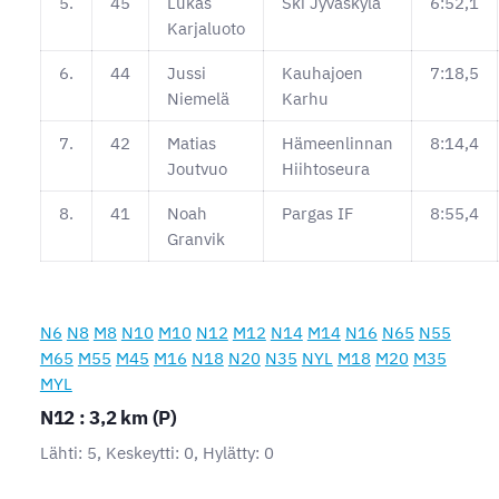
5.
45
Lukas
Ski Jyväskylä
6:52,1
Karjaluoto
6.
44
Jussi
Kauhajoen
7:18,5
Niemelä
Karhu
7.
42
Matias
Hämeenlinnan
8:14,4
Joutvuo
Hiihtoseura
8.
41
Noah
Pargas IF
8:55,4
Granvik
N6
N8
M8
N10
M10
N12
M12
N14
M14
N16
N65
N55
M65
M55
M45
M16
N18
N20
N35
NYL
M18
M20
M35
MYL
N12 : 3,2 km (P)
Lähti: 5, Keskeytti: 0, Hylätty: 0