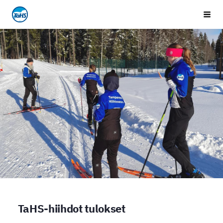
Siirry
Tampereen Hiihtoseura
Vali
sivun
sisältöön
TaHS-hiihdot tulokset