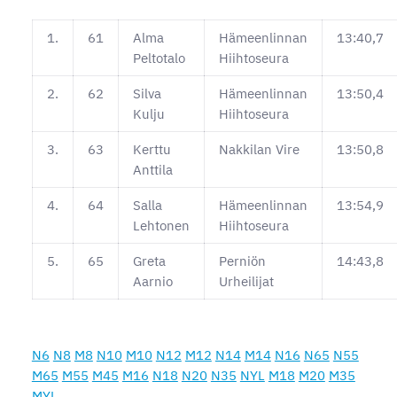
1.
61
Alma
Hämeenlinnan
13:40,7
Peltotalo
Hiihtoseura
2.
62
Silva
Hämeenlinnan
13:50,4
Kulju
Hiihtoseura
3.
63
Kerttu
Nakkilan Vire
13:50,8
Anttila
4.
64
Salla
Hämeenlinnan
13:54,9
Lehtonen
Hiihtoseura
5.
65
Greta
Perniön
14:43,8
Aarnio
Urheilijat
N6
N8
M8
N10
M10
N12
M12
N14
M14
N16
N65
N55
M65
M55
M45
M16
N18
N20
N35
NYL
M18
M20
M35
MYL