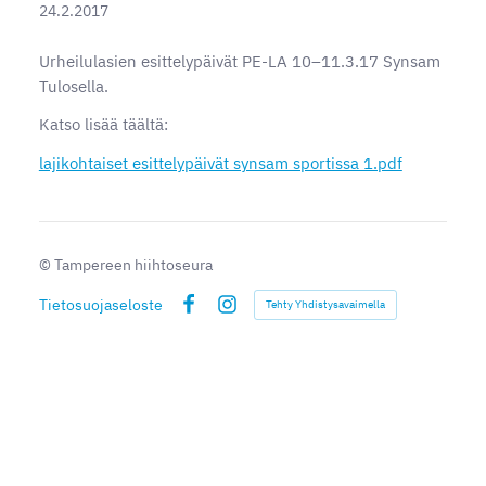
24.2.2017
Urheilulasien esittelypäivät PE-LA 10–11.3.17 Synsam
Tulosella.
Katso lisää täältä:
lajikohtaiset esittelypäivät synsam sportissa 1.pdf
©
Tampereen hiihtoseura
Tietosuojaseloste
Tehty Yhdistysavaimella
Facebook
Instagram