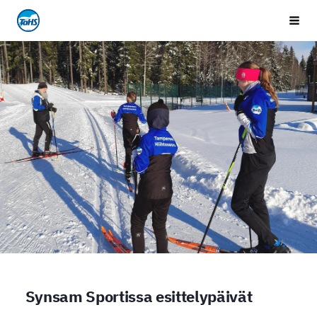
Siirry
Tampereen Hiihtoseura
Vali
sivun
sisältöön
Synsam Sportissa esittelypäivät