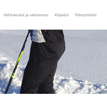
Hiihtokoulut ja valmennus
Kilpailut
Yhteystiedot