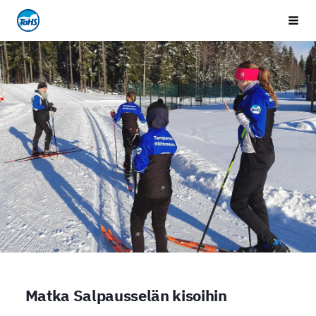
Siirry
Tampereen Hiihtoseura
Vali
sivun
sisältöön
Matka Salpausselän kisoihin