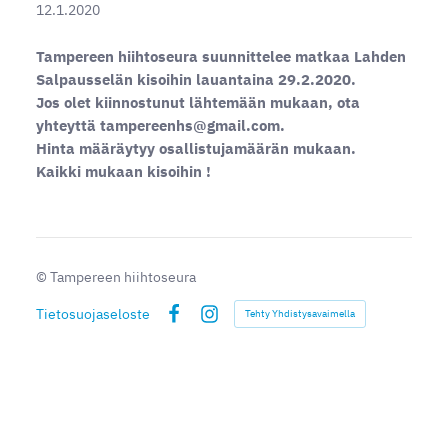
12.1.2020
Tampereen hiihtoseura suunnittelee matkaa Lahden
Salpausselän kisoihin lauantaina 29.2.2020.
Jos olet kiinnostunut lähtemään mukaan, ota
yhteyttä tampereenhs@gmail.com.
Hinta määräytyy osallistujamäärän mukaan.
Kaikki mukaan kisoihin !
©
Tampereen hiihtoseura
Tietosuojaseloste
Tehty Yhdistysavaimella
Facebook
Instagram