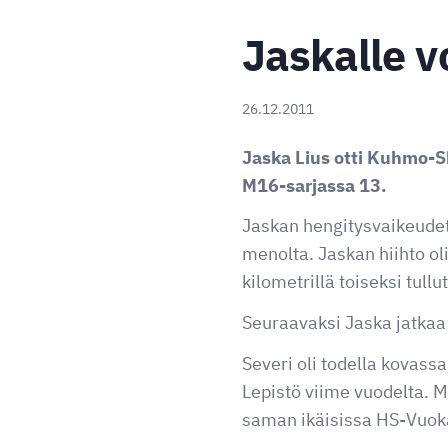
Jaskalle 
26.12.2011
Jaska Lius otti Kuhmo-Sk
M16-sarjassa 13.
Jaskan hengitysvaikeudet j
menolta. Jaskan hiihto ol
kilometrillä toiseksi tullu
Seuraavaksi Jaska jatkaa
Severi oli todella kovas
Lepistö viime vuodelta. M
saman ikäisissa HS-Vuok