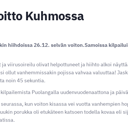
voitto Kuhmossa
in hiihdoissa 26.12. selvän voiton.Samoissa kilpailui
a viirusoireilu olivat helpottuneet ja hiihto alkoi näyt
isi ollut vanhemmissakin pojissa vahvaa valuuttaa! Jaska
tta noin 45 sekuntia.
 kilpailemista Puolangalla uudenvuodenaattona ja päiv
sa seurassa, kun voiton kisassa vei vuotta vanhempien h
uukin porukka oli etukäteen katsoen todella kovaa eli s
atissa.