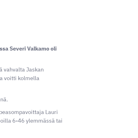
ssa Severi Valkamo oli
tää vahvalta Jaskan
 voitti kolmella
änä.
opeasompavoittaja Lauri
ijoilla 6-46 ylemmässä tai