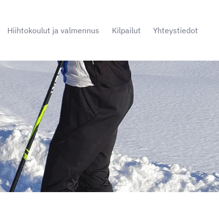
Hiihtokoulut ja valmennus
Kilpailut
Yhteystiedot