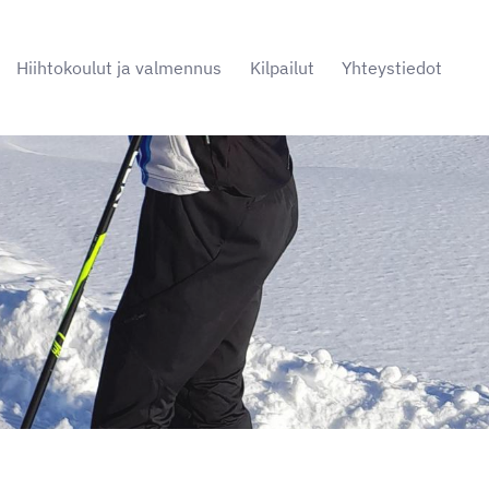
Hiihtokoulut ja valmennus
Kilpailut
Yhteystiedot