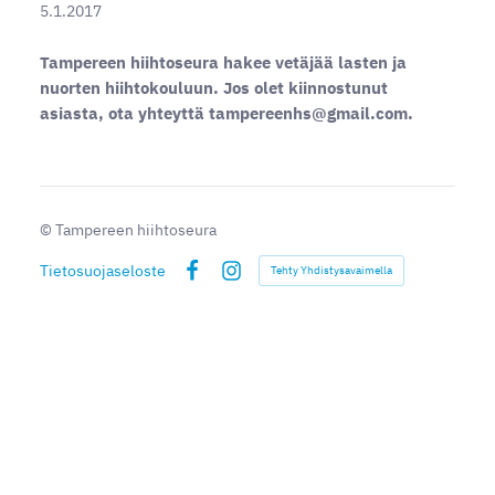
5.1.2017
Tampereen hiihtoseura hakee vetäjää lasten ja
nuorten hiihtokouluun. Jos olet kiinnostunut
asiasta, ota yhteyttä tampereenhs@gmail.com.
©
Tampereen hiihtoseura
Tietosuojaseloste
Tehty Yhdistysavaimella
Facebook
Instagram