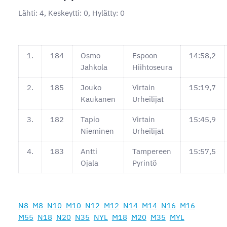
Lähti: 4, Keskeytti: 0, Hylätty: 0
1.
184
Osmo
Espoon
14:58,2
Jahkola
Hiihtoseura
2.
185
Jouko
Virtain
15:19,7
Kaukanen
Urheilijat
3.
182
Tapio
Virtain
15:45,9
Nieminen
Urheilijat
4.
183
Antti
Tampereen
15:57,5
Ojala
Pyrintö
N8
M8
N10
M10
N12
M12
N14
M14
N16
M16
M55
N18
N20
N35
NYL
M18
M20
M35
MYL