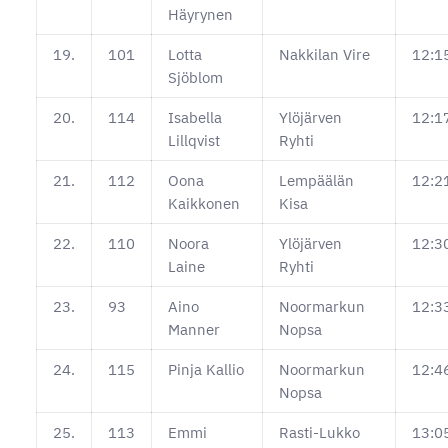
Häyrynen
19.
101
Lotta
Nakkilan Vire
12:1
Sjöblom
20.
114
Isabella
Ylöjärven
12:1
Lillqvist
Ryhti
21.
112
Oona
Lempäälän
12:2
Kaikkonen
Kisa
22.
110
Noora
Ylöjärven
12:3
Laine
Ryhti
23.
93
Aino
Noormarkun
12:3
Manner
Nopsa
24.
115
Pinja Kallio
Noormarkun
12:4
Nopsa
25.
113
Emmi
Rasti-Lukko
13:0