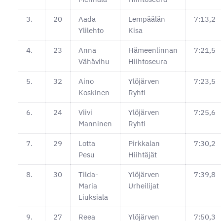
3.
20
Aada
Lempäälän
7:13,2
Ylilehto
Kisa
4.
23
Anna
Hämeenlinnan
7:21,5
Vähävihu
Hiihtoseura
5.
32
Aino
Ylöjärven
7:23,5
Koskinen
Ryhti
6.
24
Viivi
Ylöjärven
7:25,6
Manninen
Ryhti
7.
29
Lotta
Pirkkalan
7:30,2
Pesu
Hiihtäjät
8.
30
Tilda-
Ylöjärven
7:39,8
Maria
Urheilijat
Liuksiala
9.
27
Reea
Ylöjärven
7:50,3