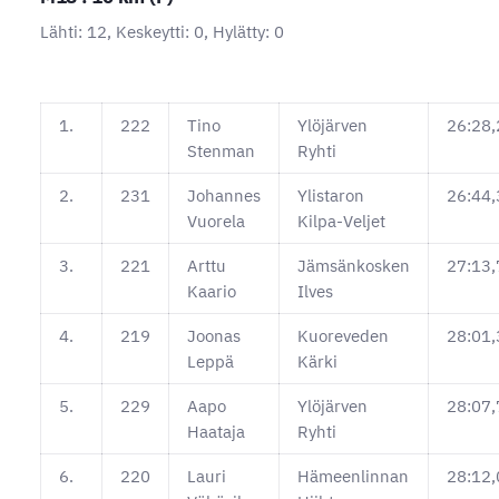
Lähti: 12, Keskeytti: 0, Hylätty: 0
1.
222
Tino
Ylöjärven
26:28,
Stenman
Ryhti
2.
231
Johannes
Ylistaron
26:44,
Vuorela
Kilpa-Veljet
3.
221
Arttu
Jämsänkosken
27:13,
Kaario
Ilves
4.
219
Joonas
Kuoreveden
28:01,
Leppä
Kärki
5.
229
Aapo
Ylöjärven
28:07,
Haataja
Ryhti
6.
220
Lauri
Hämeenlinnan
28:12,