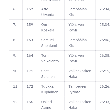
6.
157
Atte
Lempäälän
25:34
Urvanta
Kisa
7.
159
Onni
Ylöjärven
25:34
Koskela
Ryhti
8.
163
Samuel
Lempäälän
26:06
Suoniemi
Kisa
9.
164
Tommi
Ylöjärven
26:08
Valkolehto
Ryhti
10.
171
Seeti
Valkeakosken
26:15
Salonen
Haka
11.
172
Tuukka
Tampereen
26:26
Kupiainen
Pyrintö
12.
156
Oskari
Valkeakosken
26:33
Aumo
Haka