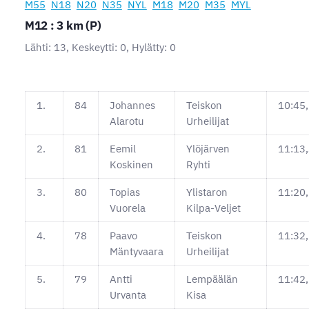
M55
N18
N20
N35
NYL
M18
M20
M35
MYL
M12 : 3 km (P)
Lähti: 13, Keskeytti: 0, Hylätty: 0
1.
84
Johannes
Teiskon
10:45
Alarotu
Urheilijat
2.
81
Eemil
Ylöjärven
11:13
Koskinen
Ryhti
3.
80
Topias
Ylistaron
11:20
Vuorela
Kilpa-Veljet
4.
78
Paavo
Teiskon
11:32
Mäntyvaara
Urheilijat
5.
79
Antti
Lempäälän
11:42
Urvanta
Kisa