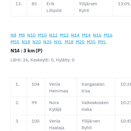
13.
85
Erik
Ylöjärven
13:09
Lillqvist
Ryhti
N8
M8
N10
M10
N12
M12
N14
M14
N16
M16
M55
N18
N20
N35
NYL
M18
M20
M35
MYL
N14 : 3 km (P)
Lähti: 26, Keskeytti: 0, Hylätty: 0
1.
104
Venla
Kangasalan
10:2
Heinimaa
Kisa
2.
99
Nora
Valkeakosken
10:2
Kytäjä
Haka
3.
100
Venla
Ylöjärven
10:4
Haataja
Ryhti