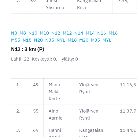
7.
39
Juuso
Kangasalan
7:38,1
Ylisiurua
Kisa
N8
M8
N10
M10
N12
M12
N14
M14
N16
M16
M55
N18
N20
N35
NYL
M18
M20
M35
MYL
N12 : 3 km (P)
Lähti: 22, Keskeytti: 0, Hylätty: 0
1.
49
Miina
Ylöjärven
11:16,5
Mäki-
Ryhti
Korte
2.
55
Aino
Ylöjärven
11:37,7
Aarnio
Ryhti
3.
69
Hanni
Kangasalan
11:44,1