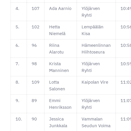
4.
107
Ada Aarnio
Ylöjärven
10:4
Ryhti
5.
102
Hetta
Lempäälän
10:5
Niemelä
Kisa
6.
96
Riina
Hämeenlinnan
10:5
Alarotu
Hiihtoseura
7.
98
Krista
Ylöjärven
10:5
Manninen
Ryhti
8.
109
Lotta
Kaipolan Vire
11:0
Salonen
9.
89
Emmi
Ylöjärven
11:0
Henriksson
Ryhti
10.
90
Jessica
Vammalan
11:0
Junkkala
Seudun Voima