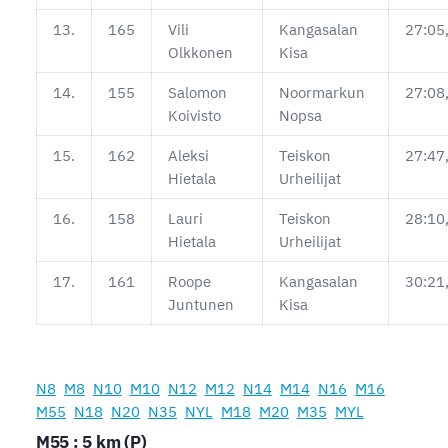
13.
165
Vili
Kangasalan
27:05
Olkkonen
Kisa
14.
155
Salomon
Noormarkun
27:08
Koivisto
Nopsa
15.
162
Aleksi
Teiskon
27:47
Hietala
Urheilijat
16.
158
Lauri
Teiskon
28:10
Hietala
Urheilijat
17.
161
Roope
Kangasalan
30:21
Juntunen
Kisa
N8
M8
N10
M10
N12
M12
N14
M14
N16
M16
M55
N18
N20
N35
NYL
M18
M20
M35
MYL
M55 : 5 km (P)