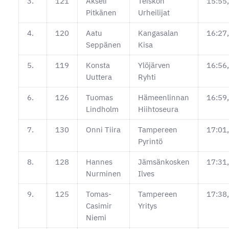
3.
121
Akseli
Teiskon
15:55
Pitkänen
Urheilijat
4.
120
Aatu
Kangasalan
16:27
Seppänen
Kisa
5.
119
Konsta
Ylöjärven
16:56
Uuttera
Ryhti
6.
126
Tuomas
Hämeenlinnan
16:59
Lindholm
Hiihtoseura
7.
130
Onni Tiira
Tampereen
17:01
Pyrintö
8.
128
Hannes
Jämsänkosken
17:31
Nurminen
Ilves
9.
125
Tomas-
Tampereen
17:38
Casimir
Yritys
Niemi