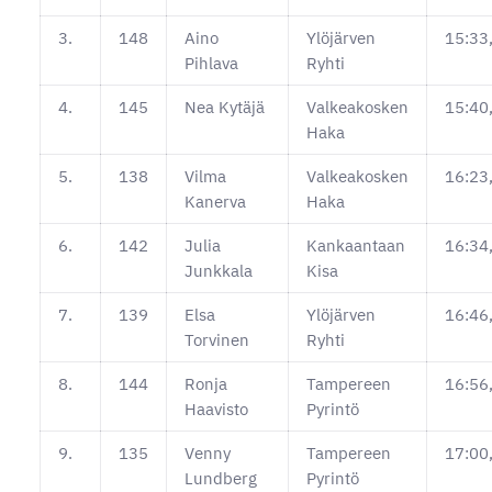
3.
148
Aino
Ylöjärven
15:33
Pihlava
Ryhti
4.
145
Nea Kytäjä
Valkeakosken
15:40
Haka
5.
138
Vilma
Valkeakosken
16:23
Kanerva
Haka
6.
142
Julia
Kankaantaan
16:34
Junkkala
Kisa
7.
139
Elsa
Ylöjärven
16:46
Torvinen
Ryhti
8.
144
Ronja
Tampereen
16:56
Haavisto
Pyrintö
9.
135
Venny
Tampereen
17:00
Lundberg
Pyrintö