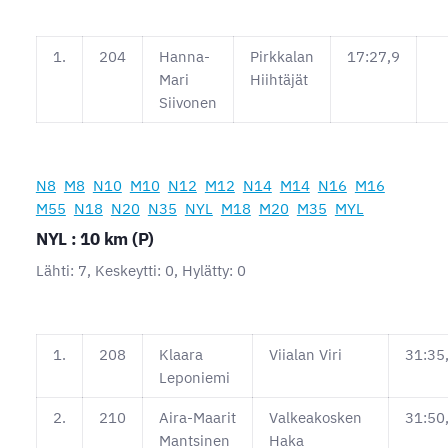
1.
204
Hanna-
Pirkkalan
17:27,9
Mari
Hiihtäjät
Siivonen
N8
M8
N10
M10
N12
M12
N14
M14
N16
M16
M55
N18
N20
N35
NYL
M18
M20
M35
MYL
NYL : 10 km (P)
Lähti: 7, Keskeytti: 0, Hylätty: 0
1.
208
Klaara
Viialan Viri
31:35
Leponiemi
2.
210
Aira-Maarit
Valkeakosken
31:50
Mantsinen
Haka