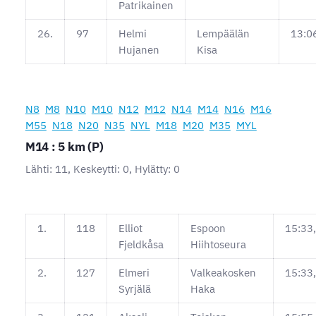
Patrikainen
26.
97
Helmi
Lempäälän
13:0
Hujanen
Kisa
N8
M8
N10
M10
N12
M12
N14
M14
N16
M16
M55
N18
N20
N35
NYL
M18
M20
M35
MYL
M14 : 5 km (P)
Lähti: 11, Keskeytti: 0, Hylätty: 0
1.
118
Elliot
Espoon
15:33
Fjeldkåsa
Hiihtoseura
2.
127
Elmeri
Valkeakosken
15:33
Syrjälä
Haka