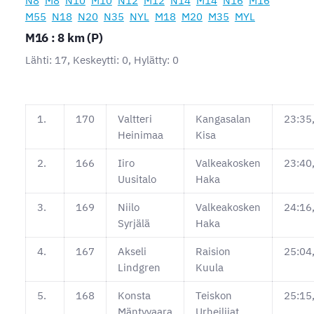
N8
M8
N10
M10
N12
M12
N14
M14
N16
M16
M55
N18
N20
N35
NYL
M18
M20
M35
MYL
M16 : 8 km (P)
Lähti: 17, Keskeytti: 0, Hylätty: 0
1.
170
Valtteri
Kangasalan
23:35
Heinimaa
Kisa
2.
166
Iiro
Valkeakosken
23:40
Uusitalo
Haka
3.
169
Niilo
Valkeakosken
24:16
Syrjälä
Haka
4.
167
Akseli
Raision
25:04
Lindgren
Kuula
5.
168
Konsta
Teiskon
25:15
Mäntyvaara
Urheilijat