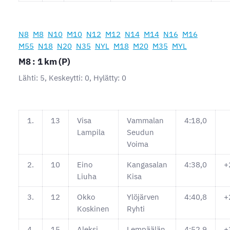
N8
M8
N10
M10
N12
M12
N14
M14
N16
M16
M55
N18
N20
N35
NYL
M18
M20
M35
MYL
M8 : 1 km (P)
Lähti: 5, Keskeytti: 0, Hylätty: 0
1.
13
Visa
Vammalan
4:18,0
Lampila
Seudun
Voima
2.
10
Eino
Kangasalan
4:38,0
+
Liuha
Kisa
3.
12
Okko
Ylöjärven
4:40,8
+
Koskinen
Ryhti
4.
15
Aleksi
Lempäälän
4:52,9
+