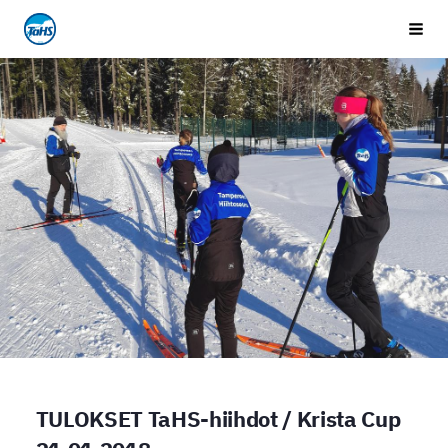
Siirry
Tampereen Hiihtoseura
Vali
sivun
sisältöön
TULOKSET TaHS-hiihdot / Krista Cup