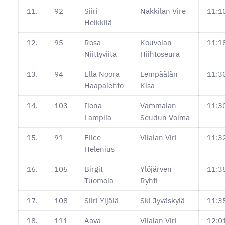
11.
92
Siiri
Nakkilan Vire
11:1
Heikkilä
12.
95
Rosa
Kouvolan
11:1
Niittyviita
Hiihtoseura
13.
94
Ella Noora
Lempäälän
11:3
Haapalehto
Kisa
14.
103
Ilona
Vammalan
11:3
Lampila
Seudun Voima
15.
91
Elice
Viialan Viri
11:3
Helenius
16.
105
Birgit
Ylöjärven
11:3
Tuomola
Ryhti
17.
108
Siiri Yijälä
Ski Jyväskylä
11:3
18.
111
Aava
Viialan Viri
12:0