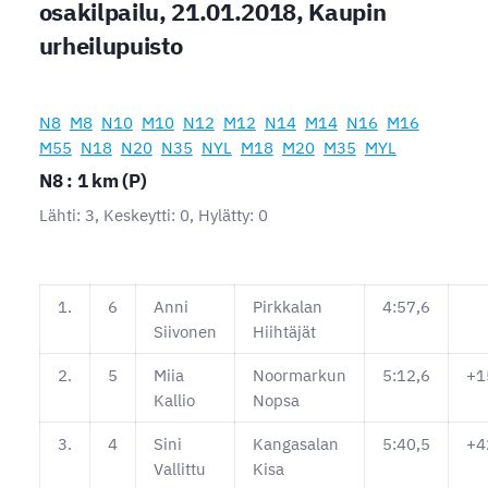
osakilpailu, 21.01.2018, Kaupin
urheilupuisto
N8
M8
N10
M10
N12
M12
N14
M14
N16
M16
M55
N18
N20
N35
NYL
M18
M20
M35
MYL
N8 : 1 km (P)
Lähti: 3, Keskeytti: 0, Hylätty: 0
1.
6
Anni
Pirkkalan
4:57,6
Siivonen
Hiihtäjät
2.
5
Miia
Noormarkun
5:12,6
+1
Kallio
Nopsa
3.
4
Sini
Kangasalan
5:40,5
+4
Vallittu
Kisa