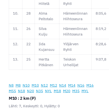
Hiitelä
Ryhti
10.
28
Alma
Hämeenlinnan
8:05,6
Peltotalo
Hiihtoseura
11.
26
Silva
Hämeenlinnan
8:19,2
Kulju
Hiihtoseura
12.
22
Iida
Ylöjärven
8:28,6
Kujansuu
Ryhti
13.
25
Hertta
Teiskon
9:07,8
Pitkänen
Urheilijat
N8
M8
N10
M10
N12
M12
N14
M14
N16
M16
M55
N18
N20
N35
NYL
M18
M20
M35
MYL
M10 : 2 km (P)
Lähti: 7, Keskeytti: 0, Hylätty: 0