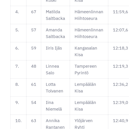
Koski
Kisa
4.
67
Matilda
Hämeenlinnan
11:59,6
Saltbacka
Hiihtoseura
5.
57
Amanda
Hämeenlinnan
12:07,6
Saltbacka
Hiihtoseura
6.
59
Iiris Ijäs
Kangasalan
12:18,3
Kisa
7.
48
Linnea
Tampereen
12:19,3
Salo
Pyrintö
8.
61
Lotta
Lempäälän
12:36,2
Tolvanen
Kisa
9.
54
Iina
Lempäälän
12:39,0
Niemelä
Kisa
10.
63
Annika
Ylöjärven
12:40,9
Rantanen
Ryhti