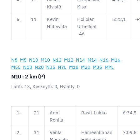
Kivistö
Kisa
5.
11
Kevin
Hollolan
5:22,1
+
Niittyviita
Urheilijat
-46
N8
M8
N10
M10
N12
M12
N14
M14
N16
M16
M55
N18
N20
N35
NYL
M18
M20
M35
MYL
N10 : 2 km (P)
Lähti: 13, Keskeytti: 0, Hylätty: 0
1.
21
Anni
Rasti-Lukko
6:34,5
Rohila
2.
31
Venla
Hämeenlinnan
7:09,8
Mennala
Hiihtoseura