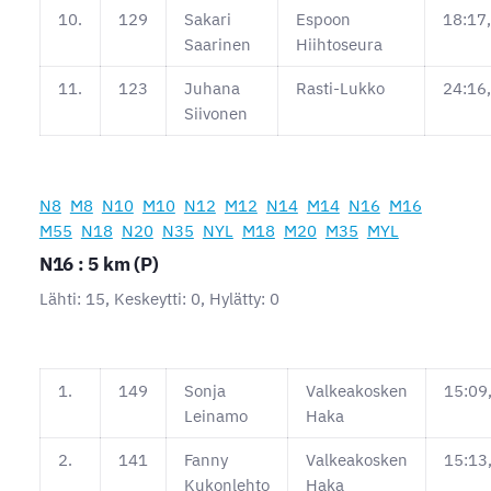
10.
129
Sakari
Espoon
18:17
Saarinen
Hiihtoseura
11.
123
Juhana
Rasti-Lukko
24:16
Siivonen
N8
M8
N10
M10
N12
M12
N14
M14
N16
M16
M55
N18
N20
N35
NYL
M18
M20
M35
MYL
N16 : 5 km (P)
Lähti: 15, Keskeytti: 0, Hylätty: 0
1.
149
Sonja
Valkeakosken
15:09
Leinamo
Haka
2.
141
Fanny
Valkeakosken
15:13
Kukonlehto
Haka