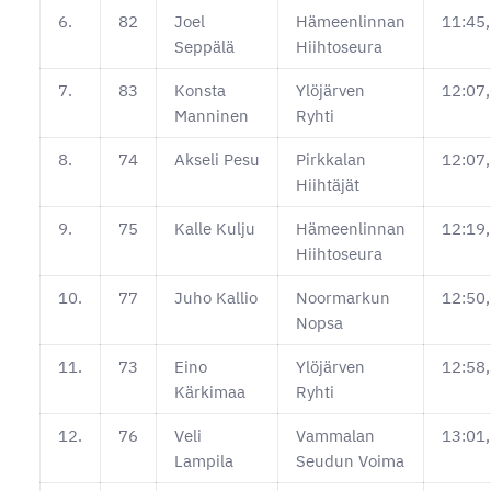
6.
82
Joel
Hämeenlinnan
11:45
Seppälä
Hiihtoseura
7.
83
Konsta
Ylöjärven
12:07
Manninen
Ryhti
8.
74
Akseli Pesu
Pirkkalan
12:07
Hiihtäjät
9.
75
Kalle Kulju
Hämeenlinnan
12:19
Hiihtoseura
10.
77
Juho Kallio
Noormarkun
12:50
Nopsa
11.
73
Eino
Ylöjärven
12:58
Kärkimaa
Ryhti
12.
76
Veli
Vammalan
13:01
Lampila
Seudun Voima