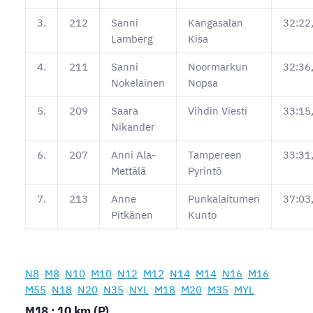
3.
212
Sanni
Kangasalan
32:22
Lamberg
Kisa
4.
211
Sanni
Noormarkun
32:36
Nokelainen
Nopsa
5.
209
Saara
Vihdin Viesti
33:15
Nikander
6.
207
Anni Ala-
Tampereen
33:31
Mettälä
Pyrintö
7.
213
Anne
Punkalaitumen
37:03
Pitkänen
Kunto
N8
M8
N10
M10
N12
M12
N14
M14
N16
M16
M55
N18
N20
N35
NYL
M18
M20
M35
MYL
M18 : 10 km (P)