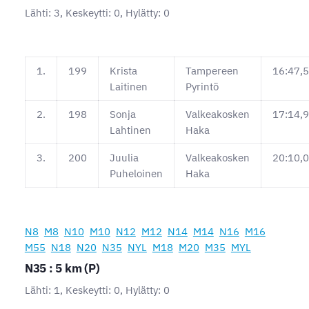
Lähti: 3, Keskeytti: 0, Hylätty: 0
1.
199
Krista
Tampereen
16:47,5
Laitinen
Pyrintö
2.
198
Sonja
Valkeakosken
17:14,9
Lahtinen
Haka
3.
200
Juulia
Valkeakosken
20:10,0
Puheloinen
Haka
N8
M8
N10
M10
N12
M12
N14
M14
N16
M16
M55
N18
N20
N35
NYL
M18
M20
M35
MYL
N35 : 5 km (P)
Lähti: 1, Keskeytti: 0, Hylätty: 0