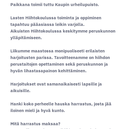
Paikkana toimii tuttu Kaupin urheilupuisto.
Lasten Hiihtokoulussa toiminta ja oppiminen
tapahtuu pääasiassa leikin varjolla.
Aikuisten Hiihtokoulussa keskitymme peruskunnon
ylläpitämiseen.
Liikumme maastossa monipuoliseeti erilaisten
harjoitusten parissa. Tavoitteenamme on hiihdon
perustaitojen opettaminen sekä peruskunnon ja
hyvän lihastasapainon kehittäminen.
Harjoitukset ovat samanaikaisesti lapsille ja
aikuisille.
Hanki koko perheelle hauska harrastus, josta jää
iloinen mieli ja hyvä kunto.
Mitä harrastus maksaa?