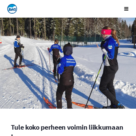
Siirry
Tampereen Hiihtoseura
Vali
sivun
sisältöön
Tule koko perheen voimin liikkumaan