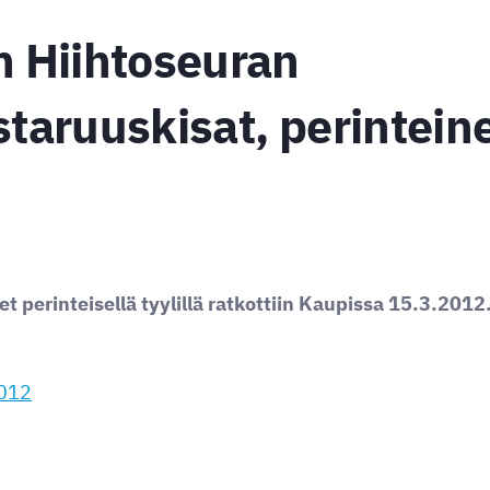
 Hiihtoseuran
aruuskisat, perintein
 perinteisellä tyylillä ratkottiin Kaupissa 15.3.2012
2012