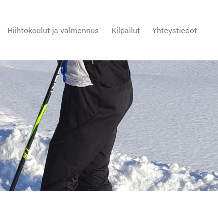
Hiihtokoulut ja valmennus
Kilpailut
Yhteystiedot