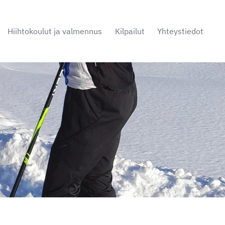
Hiihtokoulut ja valmennus
Kilpailut
Yhteystiedot