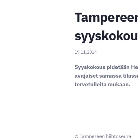
Tampereen
syyskokous
19.11.2014
Syyskokous pidetään He
avajaiset samassa tilass
tervetulleita mukaan.
©
Tampereen hiihtoseura