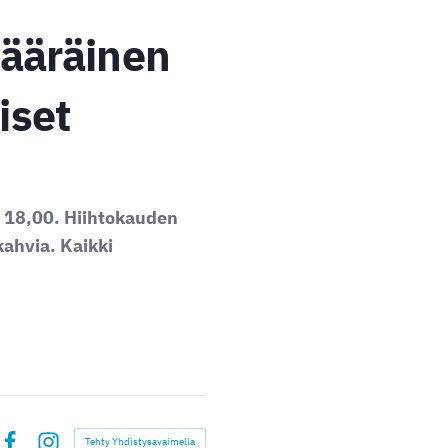
ääräinen
iset
 18,00. Hiihtokauden
kahvia. Kaikki
Tehty Yhdistysavaimella