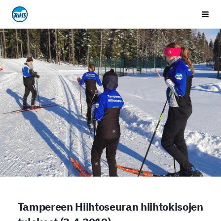
Siirry
Tampereen Hiihtoseura
Vali
sivun
sisältöön
Tampereen Hiihtoseuran hiihtokisojen