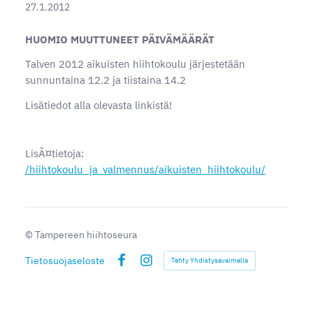
27.1.2012
HUOMIO MUUTTUNEET PÄIVÄMÄÄRÄT
Talven 2012 aikuisten hiihtokoulu järjestetään
sunnuntaina 12.2 ja tiistaina 14.2
Lisätiedot alla olevasta linkistä!
LisÃ¤tietoja:
/hiihtokoulu_ja_valmennus/aikuisten_hiihtokoulu/
©
Tampereen hiihtoseura
Tietosuojaseloste
Tehty Yhdistysavaimella
Facebook
Instagram