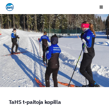
Siirry
Tampereen Hiihtoseura
Vali
sivun
sisältöön
TaHS t-paitoja kopilla