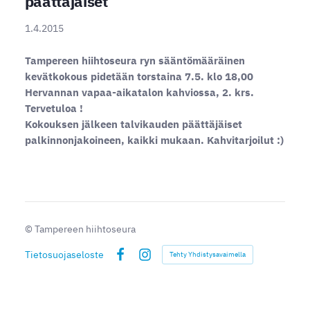
päättäjäiset
1.4.2015
Tampereen hiihtoseura ryn sääntömääräinen
kevätkokous pidetään torstaina 7.5. klo 18,00
Hervannan vapaa-aikatalon kahviossa, 2. krs.
Tervetuloa !
Kokouksen jälkeen talvikauden päättäjäiset
palkinnonjakoineen, kaikki mukaan. Kahvitarjoilut :)
©
Tampereen hiihtoseura
Tietosuojaseloste
Tehty Yhdistysavaimella
Facebook
Instagram