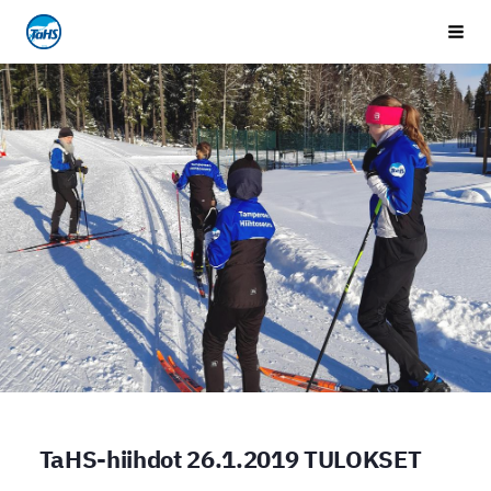
Siirry
Tampereen Hiihtoseura
Vali
sivun
sisältöön
TaHS-hiihdot 26.1.2019 TULOKSET