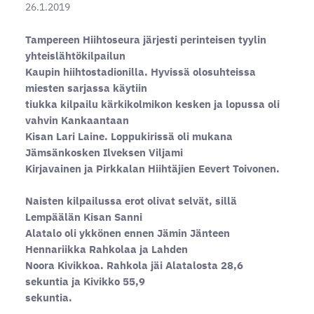
26.1.2019
Tampereen Hiihtoseura järjesti perinteisen tyylin
yhteislähtökilpailun
Kaupin hiihtostadionilla. Hyvissä olosuhteissa
miesten sarjassa käytiin
tiukka kilpailu kärkikolmikon kesken ja lopussa oli
vahvin Kankaantaan
Kisan Lari Laine. Loppukirissä oli mukana
Jämsänkosken Ilveksen Viljami
Kirjavainen ja Pirkkalan Hiihtäjien Eevert Toivonen.
Naisten kilpailussa erot olivat selvät, sillä
Lempäälän Kisan Sanni
Alatalo oli ykkönen ennen Jämin Jänteen
Hennariikka Rahkolaa ja Lahden
Noora Kivikkoa. Rahkola jäi Alatalosta 28,6
sekuntia ja Kivikko 55,9
sekuntia.