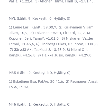
VaHa, +1.22,4, 3) Ahonen Hilma, HmlHS, +1.51,4, .
MYL (Lähti: 9, Keskeytti: 0, Hylätty: 0)
1) Laine Lari, KanKi, 39.00,7, 2) Kirjavainen Viljami,
Jilves, +0,9, 3) Toivonen Eevert, PirkkHi, +2,2, 4)
Koponen Jeri, TampY, +1.01,0, 5) Niskanen Valtteri,
LemKi, +1.45,6, 6) Lindberg Lukas, IFSibboV, +3.00,8,
7) Järvelä Aki, IsoMustU, +3.45,9, 8) Niemi Olli,
KangKi, +4.16,8, 9) Haikka Jussi, KangKi, +4.27,0, .
M35 (Lähti: 2, Keskeytti: 0, Hylätty: 0)
1) Eskelinen Esa, PakVe, 30.41,6, 2) Reunanen Anssi,
FoSa, +1.34,3, .
M45 (Lähti: 1, Keskeytti: 0, Hylätty: 0)