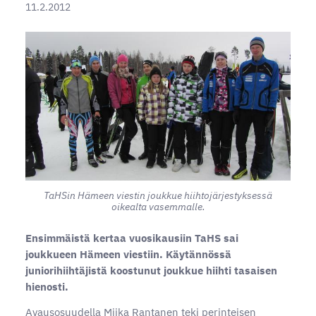
11.2.2012
TaHSin Hämeen viestin joukkue hiihtojärjestyksessä
oikealta vasemmalle.
Ensimmäistä kertaa vuosikausiin TaHS sai
joukkueen Hämeen viestiin. Käytännössä
juniorihiihtäjistä koostunut joukkue hiihti tasaisen
hienosti.
Avausosuudella Miika Rantanen teki perinteisen