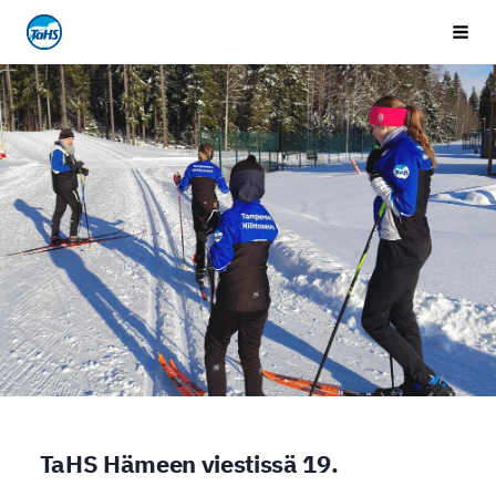
Siirry
Tampereen Hiihtoseura
Vali
sivun
sisältöön
TaHS Hämeen viestissä 19.