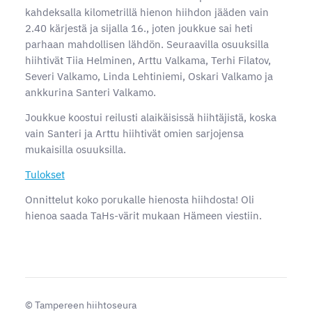
kahdeksalla kilometrillä hienon hiihdon jääden vain
2.40 kärjestä ja sijalla 16., joten joukkue sai heti
parhaan mahdollisen lähdön. Seuraavilla osuuksilla
hiihtivät Tiia Helminen, Arttu Valkama, Terhi Filatov,
Severi Valkamo, Linda Lehtiniemi, Oskari Valkamo ja
ankkurina Santeri Valkamo.
Joukkue koostui reilusti alaikäisissä hiihtäjistä, koska
vain Santeri ja Arttu hiihtivät omien sarjojensa
mukaisilla osuuksilla.
Tulokset
Onnittelut koko porukalle hienosta hiihdosta! Oli
hienoa saada TaHs-värit mukaan Hämeen viestiin.
©
Tampereen hiihtoseura