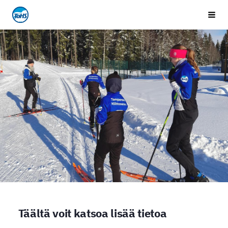
Siirry
Tampereen Hiihtoseura
Vali
sivun
sisältöön
Täältä voit katsoa lisää tietoa