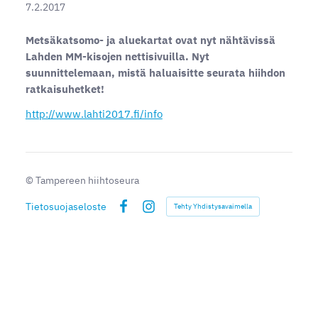
7.2.2017
Metsäkatsomo- ja aluekartat ovat nyt nähtävissä
Lahden MM-kisojen nettisivuilla. Nyt
suunnittelemaan, mistä haluaisitte seurata hiihdon
ratkaisuhetket!
http://www.lahti2017.fi/info
©
Tampereen hiihtoseura
Tietosuojaseloste
Tehty Yhdistysavaimella
Facebook
Instagram