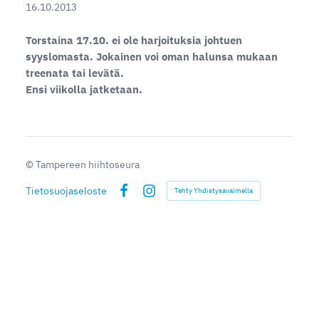
16.10.2013
Torstaina 17.10. ei ole harjoituksia johtuen
syyslomasta. Jokainen voi oman halunsa mukaan
treenata tai levätä.
Ensi viikolla jatketaan.
©
Tampereen hiihtoseura
Tietosuojaseloste
Tehty Yhdistysavaimella
Facebook
Instagram