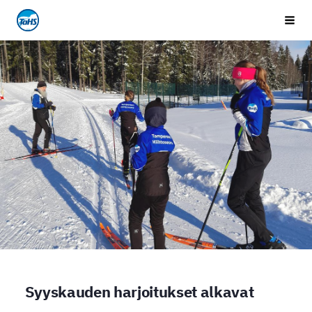
Siirry
Tampereen Hiihtoseura
Vali
sivun
sisältöön
Syyskauden harjoitukset alkavat