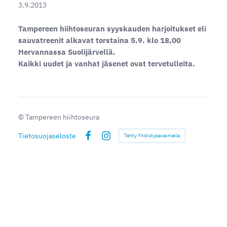
3.9.2013
Tampereen hiihtoseuran syyskauden harjoitukset eli
sauvatreenit alkavat torstaina 5.9. klo 18,00
Hervannassa Suolijärvellä.
Kaikki uudet ja vanhat jäsenet ovat tervetulleita.
©
Tampereen hiihtoseura
Tietosuojaseloste
Tehty Yhdistysavaimella
Facebook
Instagram