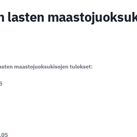
n lasten maastojuoksuk
asten maastojuoksukisojen tulokset:
5
4,05