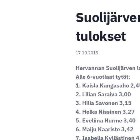
Suolijärve
tulokset
17.10.2015
Hervannan Suolijärven l
Alle 6-vuotiaat tytöt:
1. Kaisla Kangasaho 2,4
2. Lilian Saraiva 3,00
3. Hilla Savonen 3,15
4. Helka Nissinen 3,27
5. Eveliina Hurme 3,40
6. Maiju Kaariste 3,42
7. Isabella Kyllästinen 