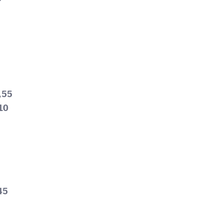
2,55
10
45