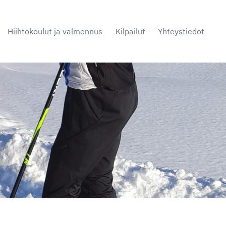
Hiihtokoulut ja valmennus
Kilpailut
Yhteystiedot