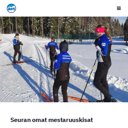
Siirry
Tampereen Hiihtoseura
Vali
sivun
sisältöön
Seuran omat mestaruuskisat