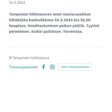
16.3.2014
Tampereen hiihtoseuran omat mestaruuskisat
hiihdetään keskiviikkona 19.3.2014 klo 18,00
Kaupissa. ilmoittautuminen paikan päällä. Tyylinä
perinteinen. Kaikki palkitaan. Tervetuloa.
©
Tampereen hiihtoseura
Tietosuojaseloste
Tehty Yhdistysavaimella
Facebook
Instagram