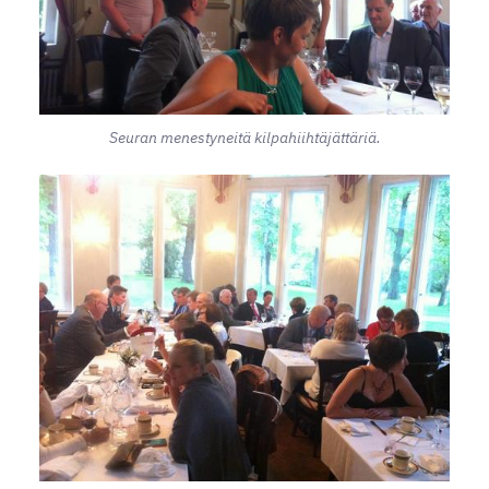
Seuran menestyneitä kilpahiihtäjättäriä.