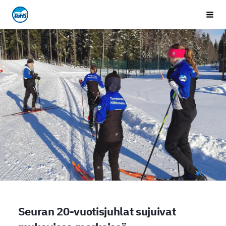
Siirry
Tampereen Hiihtoseura
Vali
sivun
sisältöön
Seuran 20-vuotisjuhlat sujuivat