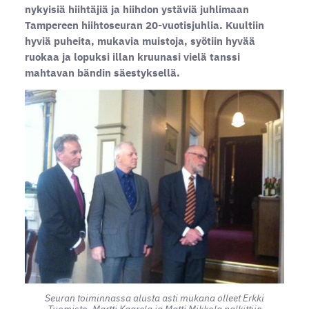
nykyisiä hiihtäjiä ja hiihdon ystäviä juhlimaan
Tampereen hiihtoseuran 20-vuotisjuhlia. Kuultiin
hyviä puheita, mukavia muistoja, syötiin hyvää
ruokaa ja lopuksi illan kruunasi vielä tanssi
mahtavan bändin säestyksellä.
Seuran toiminnassa alusta asti mukana olleet Erkki
Tuomisto, Martti Kaarela ja Matti Mikkola palkittiin