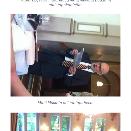
muistopokaaleilla.
Matti Mikkola piti juhlapuheen.