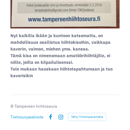
Nyt kaikilla ikään ja kuntoon katsomatta, on
mahdollisuus osallistua hiihtokisoihin, vaikkapa
kaverin, vaimon, miehen yms. kanssa.
Tämä kisa on nimenomaan amatöörihiihtäjille, ei
niille, joilla on kilpailulisenssi.
Tule mukaan hauskaan hiihtotapahtumaan ja tuo
kaverisikin
©
Tampereen hiihtoseura
Tietosuojaseloste
Tehty Yhdistysavaimella
Facebook
Instagram