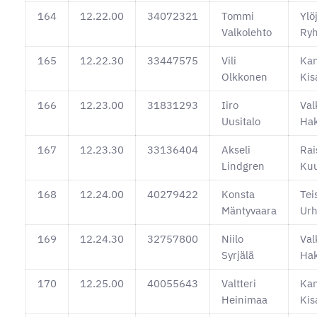
164
12.22.00
34072321
Tommi
Ylö
Valkolehto
Ryh
165
12.22.30
33447575
Vili
Kan
Olkkonen
Kis
166
12.23.00
31831293
Iiro
Val
Uusitalo
Ha
167
12.23.30
33136404
Akseli
Rai
Lindgren
Kuu
168
12.24.00
40279422
Konsta
Tei
Mäntyvaara
Urh
169
12.24.30
32757800
Niilo
Val
Syrjälä
Ha
170
12.25.00
40055643
Valtteri
Kan
Heinimaa
Kis