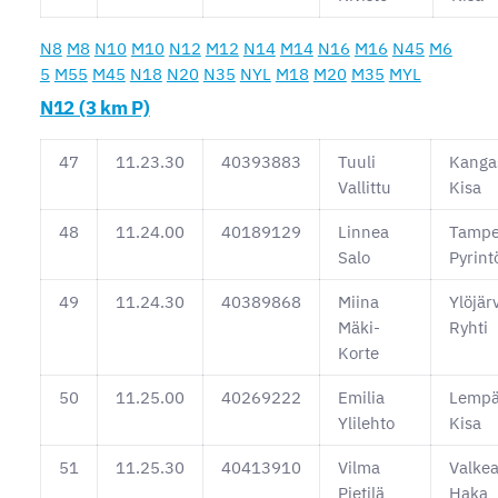
N8
M8
N10
M10
N12
M12
N14
M14
N16
M16
N45
M6
5
M55
M45
N18
N20
N35
NYL
M18
M20
M35
MYL
N12 (3 km P)
47
11.23.30
40393883
Tuuli
Kanga
Vallittu
Kisa
48
11.24.00
40189129
Linnea
Tampe
Salo
Pyrint
49
11.24.30
40389868
Miina
Ylöjär
Mäki-
Ryhti
Korte
50
11.25.00
40269222
Emilia
Lempä
Ylilehto
Kisa
51
11.25.30
40413910
Vilma
Valke
Pietilä
Haka