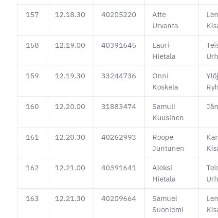
157
12.18.30
40205220
Atte
Le
Urvanta
Kis
158
12.19.00
40391645
Lauri
Tei
Hietala
Urh
159
12.19.30
33244736
Onni
Ylö
Koskela
Ryh
160
12.20.00
31883474
Samuli
Jäm
Kuusinen
161
12.20.30
40262993
Roope
Kan
Juntunen
Kis
162
12.21.00
40391641
Aleksi
Tei
Hietala
Urh
163
12.21.30
40209664
Samuel
Le
Suoniemi
Kis