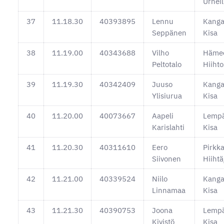
Urheil
37
11.18.30
40393895
Lennu
Kanga
Seppänen
Kisa
38
11.19.00
40343688
Vilho
Hämee
Peltotalo
Hiiht
39
11.19.30
40342409
Juuso
Kanga
Ylisiurua
Kisa
40
11.20.00
40073667
Aapeli
Lempä
Karislahti
Kisa
41
11.20.30
40311610
Eero
Pirkk
Siivonen
Hiihtä
42
11.21.00
40339524
Niilo
Kanga
Linnamaa
Kisa
43
11.21.30
40390753
Joona
Lempä
Kivistö
Kisa