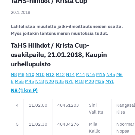
TaHS-hiihdot / Krista Cup
20.1.2018
Lähtölistaa muutettu jälki-ilmoittautuneiden osalta.
Myös joitakin lähtönumeron muutoksia tullut.
TaHS Hiihdot / Krista Cup-
osakilpailu, 21.01.2018, Kaupin
urheilupuisto
N8
M8
N10
M10
N12
M12
N14
M14
N16
M16
N45
M6
5
M55
M45
N18
N20
N35
NYL
M18
M20
M35
MYL
N8 (1 km P)
4
11.02.00
40451203
Sini
Kangasa
Vallittu
Kisa
5
11.02.30
40404276
Miia
Noormar
Kallio
Nopsa