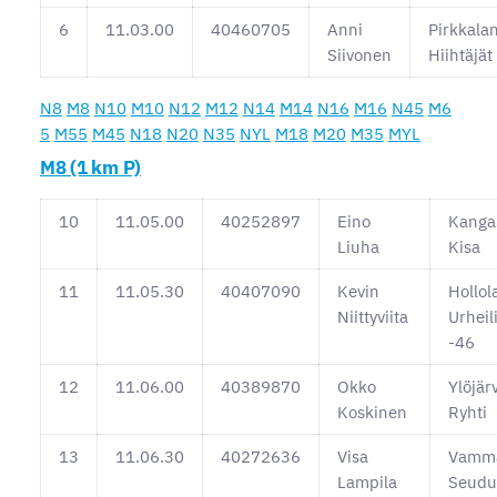
6
11.03.00
40460705
Anni
Pirkkala
Siivonen
Hiihtäjät
N8
M8
N10
M10
N12
M12
N14
M14
N16
M16
N45
M6
5
M55
M45
N18
N20
N35
NYL
M18
M20
M35
MYL
M8 (1 km P)
10
11.05.00
40252897
Eino
Kanga
Liuha
Kisa
11
11.05.30
40407090
Kevin
Hollol
Niittyviita
Urheili
-46
12
11.06.00
40389870
Okko
Ylöjär
Koskinen
Ryhti
13
11.06.30
40272636
Visa
Vamm
Lampila
Seudu