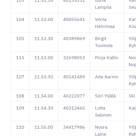
103
11.51.30
40135332
Ilona
Va
Lampila
Se
104
11.52.00
40055641
Venla
Kan
Heinimaa
Kis
105
11.52.30
40389869
Birgit
Ylö
Tuomola
Ryh
115
11.53.00
32698053
Pinja Kallio
No
No
107
11.53.30
40141489
Ada Aarnio
Ylö
Ryh
108
11.54.00
40222077
Siiri Yijälä
Ski
109
11.54.30
40212465
Lotta
Kai
Salonen
110
11.55.00
34417986
Noora
Ylö
Laine
Ryh