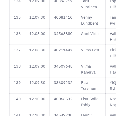
134
12.07.00
40396717
Taru
Es
Vuorinen
Hii
135
12.07.30
40081410
Venny
Ta
Lundberg
Pyr
136
12.08.00
34568880
Anni Virta
Val
Ha
137
12.08.30
40211447
Vilma Pesu
Pir
Hii
138
12.09.00
34509645
Vilma
Val
Kanerva
Ha
139
12.09.30
33609232
Elsa
Ylö
Torvinen
Ryh
140
12.10.00
40066532
Lisa-Sofie
No
Fabig
No
141
12.10.30
34547238
Fanny
Val