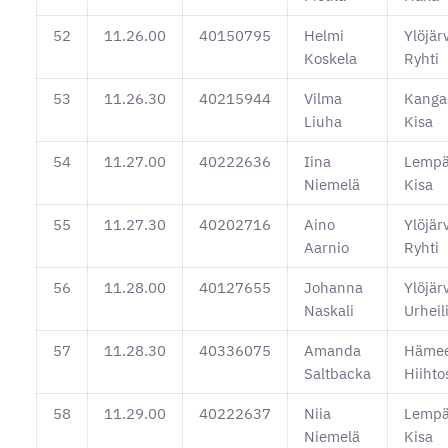
52
11.26.00
40150795
Helmi
Ylöjär
Koskela
Ryhti
53
11.26.30
40215944
Vilma
Kanga
Liuha
Kisa
54
11.27.00
40222636
Iina
Lempä
Niemelä
Kisa
55
11.27.30
40202716
Aino
Ylöjär
Aarnio
Ryhti
56
11.28.00
40127655
Johanna
Ylöjär
Naskali
Urheili
57
11.28.30
40336075
Amanda
Hämee
Saltbacka
Hiihto
58
11.29.00
40222637
Niia
Lempä
Niemelä
Kisa