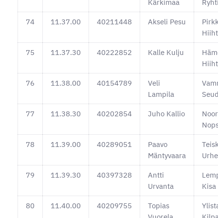
Kärkimaa
Ryht
74
11.37.00
40211448
Akseli Pesu
Pirk
Hiiht
75
11.37.30
40222852
Kalle Kulju
Häm
Hiih
76
11.38.00
40154789
Veli
Vam
Lampila
Seud
77
11.38.30
40202854
Juho Kallio
Noo
Nop
78
11.39.00
40289051
Paavo
Teis
Mäntyvaara
Urhei
79
11.39.30
40397328
Antti
Lem
Urvanta
Kisa
80
11.40.00
40209755
Topias
Ylis
Vuorela
Kilpa