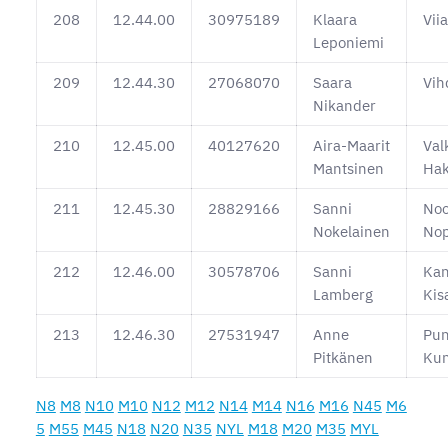
208
12.44.00
30975189
Klaara
Viia
Leponiemi
209
12.44.30
27068070
Saara
Vih
Nikander
210
12.45.00
40127620
Aira-Maarit
Val
Mantsinen
Ha
211
12.45.30
28829166
Sanni
No
Nokelainen
No
212
12.46.00
30578706
Sanni
Kan
Lamberg
Kis
213
12.46.30
27531947
Anne
Pun
Pitkänen
Kun
N8
M8
N10
M10
N12
M12
N14
M14
N16
M16
N45
M6
5
M55
M45
N18
N20
N35
NYL
M18
M20
M35
MYL