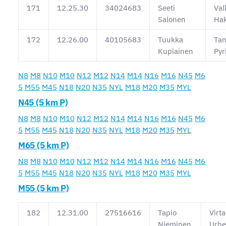
171
12.25.30
34024683
Seeti
Val
Salonen
Ha
172
12.26.00
40105683
Tuukka
Ta
Kupiainen
Pyr
N8
M8
N10
M10
N12
M12
N14
M14
N16
M16
N45
M6
5
M55
M45
N18
N20
N35
NYL
M18
M20
M35
MYL
N45 (5 km P)
N8
M8
N10
M10
N12
M12
N14
M14
N16
M16
N45
M6
5
M55
M45
N18
N20
N35
NYL
M18
M20
M35
MYL
M65 (5 km P)
N8
M8
N10
M10
N12
M12
N14
M14
N16
M16
N45
M6
5
M55
M45
N18
N20
N35
NYL
M18
M20
M35
MYL
M55 (5 km P)
182
12.31.00
27516616
Tapio
Virta
Nieminen
Urhei