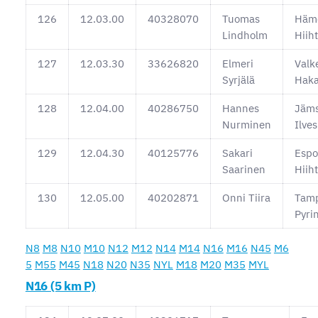
126
12.03.00
40328070
Tuomas
Häm
Lindholm
Hiih
127
12.03.30
33626820
Elmeri
Valk
Syrjälä
Hak
128
12.04.00
40286750
Hannes
Jäm
Nurminen
Ilves
129
12.04.30
40125776
Sakari
Esp
Saarinen
Hiih
130
12.05.00
40202871
Onni Tiira
Tam
Pyri
N8
M8
N10
M10
N12
M12
N14
M14
N16
M16
N45
M6
5
M55
M45
N18
N20
N35
NYL
M18
M20
M35
MYL
N16 (5 km P)