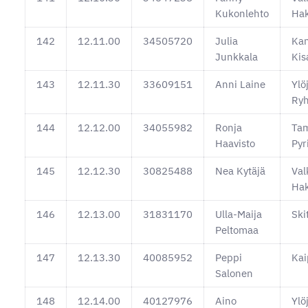
Kukonlehto
Ha
142
12.11.00
34505720
Julia
Ka
Junkkala
Kis
143
12.11.30
33609151
Anni Laine
Ylö
Ryh
144
12.12.00
34055982
Ronja
Ta
Haavisto
Pyr
145
12.12.30
30825488
Nea Kytäjä
Val
Ha
146
12.13.00
31831170
Ulla-Maija
Ski
Peltomaa
147
12.13.30
40085952
Peppi
Kai
Salonen
148
12.14.00
40127976
Aino
Ylö