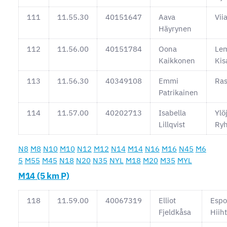
111
11.55.30
40151647
Aava
Vii
Häyrynen
112
11.56.00
40151784
Oona
Le
Kaikkonen
Kis
113
11.56.30
40349108
Emmi
Ras
Patrikainen
114
11.57.00
40202713
Isabella
Ylö
Lillqvist
Ryh
N8
M8
N10
M10
N12
M12
N14
M14
N16
M16
N45
M6
5
M55
M45
N18
N20
N35
NYL
M18
M20
M35
MYL
M14 (5 km P)
118
11.59.00
40067319
Elliot
Esp
Fjeldkåsa
Hiih