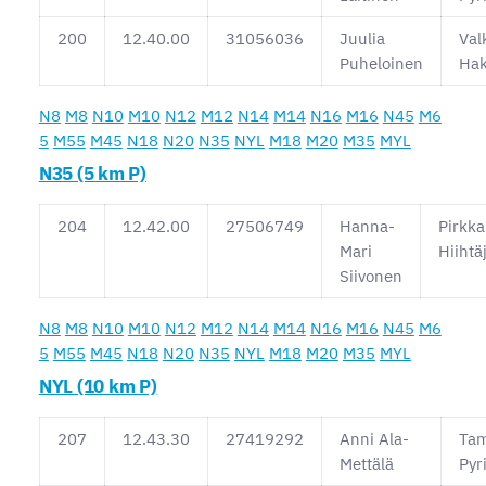
200
12.40.00
31056036
Juulia
Val
Puheloinen
Ha
N8
M8
N10
M10
N12
M12
N14
M14
N16
M16
N45
M6
5
M55
M45
N18
N20
N35
NYL
M18
M20
M35
MYL
N35 (5 km P)
204
12.42.00
27506749
Hanna-
Pirkka
Mari
Hiihtä
Siivonen
N8
M8
N10
M10
N12
M12
N14
M14
N16
M16
N45
M6
5
M55
M45
N18
N20
N35
NYL
M18
M20
M35
MYL
NYL (10 km P)
207
12.43.30
27419292
Anni Ala-
Ta
Mettälä
Pyr