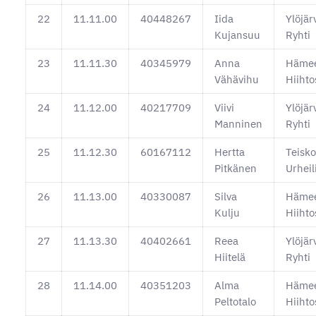
22
11.11.00
40448267
Iida
Ylöjär
Kujansuu
Ryhti
23
11.11.30
40345979
Anna
Hämee
Vähävihu
Hiihto
24
11.12.00
40217709
Viivi
Ylöjär
Manninen
Ryhti
25
11.12.30
60167112
Hertta
Teisk
Pitkänen
Urheil
26
11.13.00
40330087
Silva
Hämee
Kulju
Hiihto
27
11.13.30
40402661
Reea
Ylöjär
Hiitelä
Ryhti
28
11.14.00
40351203
Alma
Hämee
Peltotalo
Hiihto