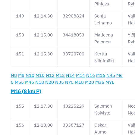
Pihlava
Ryh
149
12.14.30
32908824
Sonja
Val
Leinamo
Ha
150
12.15.00
34418053
Matleena
Ylö
Palonen
Ryh
151
12.15.30
33720700
Kerttu
Val
Niinimäki
Ha
N8
M8
N10
M10
N12
M12
N14
M14
N16
M16
N45
M6
5
M55
M45
N18
N20
N35
NYL
M18
M20
M35
MYL
M16 (8 km P)
155
12.17.30
40225229
Salomon
No
Koivisto
No
156
12.18.00
33387127
Oskari
Val
Aumo
Ha