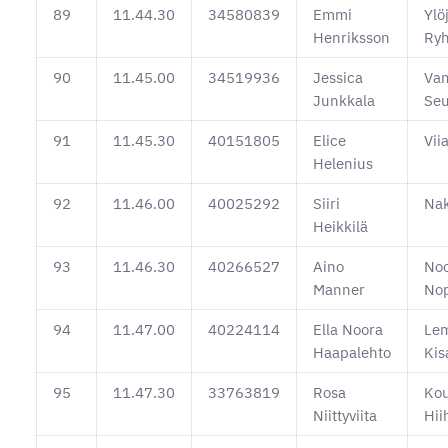
89
11.44.30
34580839
Emmi
Ylö
Henriksson
Ryh
90
11.45.00
34519936
Jessica
Va
Junkkala
Se
91
11.45.30
40151805
Elice
Vii
Helenius
92
11.46.00
40025292
Siiri
Nak
Heikkilä
93
11.46.30
40266527
Aino
No
Manner
No
94
11.47.00
40224114
Ella Noora
Le
Haapalehto
Kis
95
11.47.30
33763819
Rosa
Kou
Niittyviita
Hii