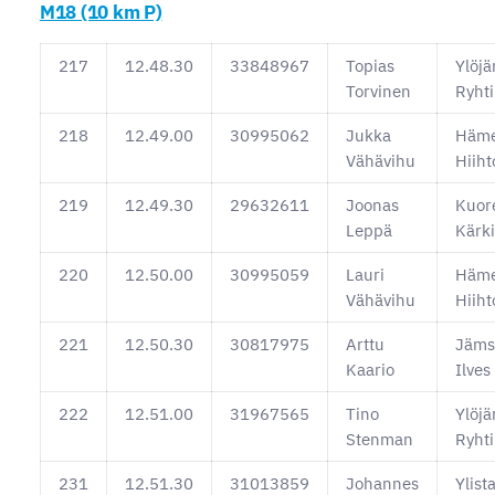
M18 (10 km P)
217
12.48.30
33848967
Topias
Ylöjä
Torvinen
Ryhti
218
12.49.00
30995062
Jukka
Häme
Vähävihu
Hiiht
219
12.49.30
29632611
Joonas
Kuor
Leppä
Kärki
220
12.50.00
30995059
Lauri
Häme
Vähävihu
Hiiht
221
12.50.30
30817975
Arttu
Jäms
Kaario
Ilves
222
12.51.00
31967565
Tino
Ylöjä
Stenman
Ryhti
231
12.51.30
31013859
Johannes
Ylist