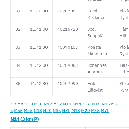
81
11.40.30
40207087
Eemil
Ylöj
Koskinen
Ryht
82
11.41.00
40216728
Joel
Häm
Seppälä
Hiih
83
11.41.30
40070107
Konsta
Ylöj
Manninen
Ryht
84
11.42.00
40289053
Johannes
Teis
Alarotu
Urhei
85
11.42.30
40207090
Erik
Ylöj
Lillqvist
Ryht
N8
M8
N10
M10
N12
M12
N14
M14
N16
M16
N45
M6
5
M55
M45
N18
N20
N35
NYL
M18
M20
M35
MYL
N14 (3 km P)