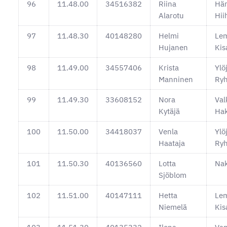
96
11.48.00
34516382
Riina
Hä
Alarotu
Hii
97
11.48.30
40148280
Helmi
Le
Hujanen
Kis
98
11.49.00
34557406
Krista
Ylö
Manninen
Ryh
99
11.49.30
33608152
Nora
Val
Kytäjä
Ha
100
11.50.00
34418037
Venla
Ylö
Haataja
Ryh
101
11.50.30
40136560
Lotta
Nak
Sjöblom
102
11.51.00
40147111
Hetta
Le
Niemelä
Kis