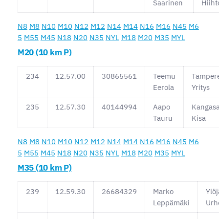
Saarinen
Hiiht
N8
M8
N10
M10
N12
M12
N14
M14
N16
M16
N45
M6
5
M55
M45
N18
N20
N35
NYL
M18
M20
M35
MYL
M20 (10 km P)
234
12.57.00
30865561
Teemu
Tamper
Eerola
Yritys
235
12.57.30
40144994
Aapo
Kangasa
Tauru
Kisa
N8
M8
N10
M10
N12
M12
N14
M14
N16
M16
N45
M6
5
M55
M45
N18
N20
N35
NYL
M18
M20
M35
MYL
M35 (10 km P)
239
12.59.30
26684329
Marko
Ylö
Leppämäki
Urhe