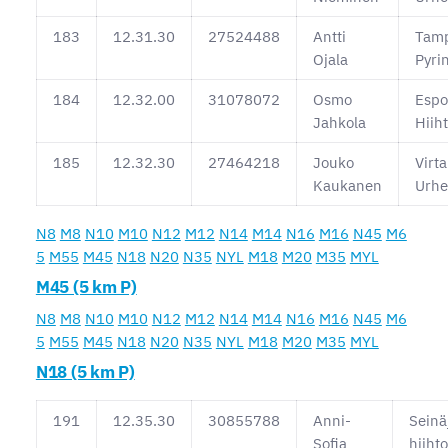
183
12.31.30
27524488
Antti
Tam
Ojala
Pyri
184
12.32.00
31078072
Osmo
Esp
Jahkola
Hiih
185
12.32.30
27464218
Jouko
Virta
Kaukanen
Urhei
N8
M8
N10
M10
N12
M12
N14
M14
N16
M16
N45
M6
5
M55
M45
N18
N20
N35
NYL
M18
M20
M35
MYL
M45 (5 km P)
N8
M8
N10
M10
N12
M12
N14
M14
N16
M16
N45
M6
5
M55
M45
N18
N20
N35
NYL
M18
M20
M35
MYL
N18 (5 km P)
191
12.35.30
30855788
Anni-
Seinä
Sofia
hiiht