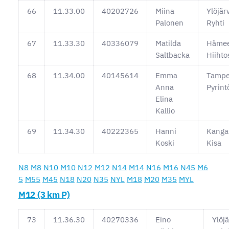
66
11.33.00
40202726
Miina
Ylöjär
Palonen
Ryhti
67
11.33.30
40336079
Matilda
Hämee
Saltbacka
Hiihto
68
11.34.00
40145614
Emma
Tampe
Anna
Pyrint
Elina
Kallio
69
11.34.30
40222365
Hanni
Kanga
Koski
Kisa
N8
M8
N10
M10
N12
M12
N14
M14
N16
M16
N45
M6
5
M55
M45
N18
N20
N35
NYL
M18
M20
M35
MYL
M12 (3 km P)
73
11.36.30
40270336
Eino
Ylöj