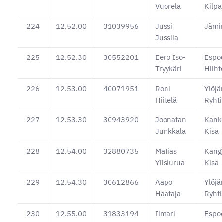
Vuorela
Kilpa
224
12.52.00
31039956
Jussi
Jämi
Jussila
225
12.52.30
30552201
Eero Iso-
Espo
Tryykäri
Hiiht
226
12.53.00
40071951
Roni
Ylöjä
Hiitelä
Ryhti
227
12.53.30
30943920
Joonatan
Kank
Junkkala
Kisa
228
12.54.00
32880735
Matias
Kang
Ylisiurua
Kisa
229
12.54.30
30612866
Aapo
Ylöjä
Haataja
Ryhti
230
12.55.00
31833194
Ilmari
Espo