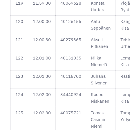
119
11.59.30
40069628
Konsta
Ylöj
Uuttera
Ryht
120
12.00.00
40126156
Aatu
Kang
Seppänen
Kisa
121
12.00.30
40279365
Akseli
Teis
Pitkänen
Urhei
122
12.01.00
40131035
Miika
Lem
Niemelä
Kisa
123
12.01.30
40115700
Juhana
Rast
Siivonen
124
12.02.00
34440924
Roope
Lem
Niskanen
Kisa
125
12.02.30
40075721
Tomas-
Tam
Casimir
Yrity
Niemi