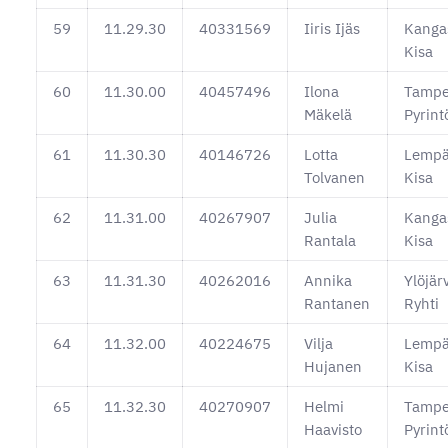
59
11.29.30
40331569
Iiris Ijäs
Kanga
Kisa
60
11.30.00
40457496
Ilona
Tampe
Mäkelä
Pyrint
61
11.30.30
40146726
Lotta
Lempä
Tolvanen
Kisa
62
11.31.00
40267907
Julia
Kanga
Rantala
Kisa
63
11.31.30
40262016
Annika
Ylöjär
Rantanen
Ryhti
64
11.32.00
40224675
Vilja
Lempä
Hujanen
Kisa
65
11.32.30
40270907
Helmi
Tampe
Haavisto
Pyrint