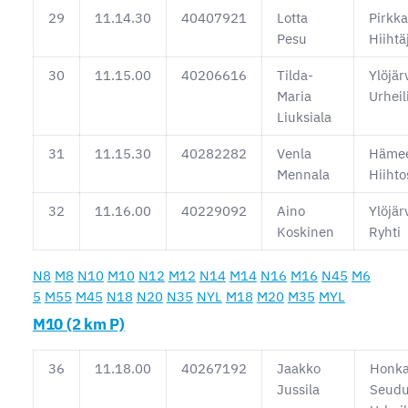
29
11.14.30
40407921
Lotta
Pirkka
Pesu
Hiihtä
30
11.15.00
40206616
Tilda-
Ylöjär
Maria
Urheil
Liuksiala
31
11.15.30
40282282
Venla
Hämee
Mennala
Hiihto
32
11.16.00
40229092
Aino
Ylöjär
Koskinen
Ryhti
N8
M8
N10
M10
N12
M12
N14
M14
N16
M16
N45
M6
5
M55
M45
N18
N20
N35
NYL
M18
M20
M35
MYL
M10 (2 km P)
36
11.18.00
40267192
Jaakko
Honka
Jussila
Seud