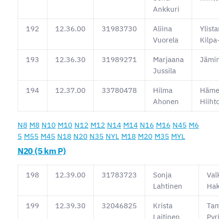
Ankkuri
192
12.36.00
31983730
Aliina
Ylist
Vuorela
Kilpa
193
12.36.30
31989271
Marjaana
Jämi
Jussila
194
12.37.00
33780478
Hilma
Häme
Ahonen
Hiiht
N8
M8
N10
M10
N12
M12
N14
M14
N16
M16
N45
M6
5
M55
M45
N18
N20
N35
NYL
M18
M20
M35
MYL
N20 (5 km P)
198
12.39.00
31783723
Sonja
Val
Lahtinen
Ha
199
12.39.30
32046825
Krista
Ta
Laitinen
Pyr