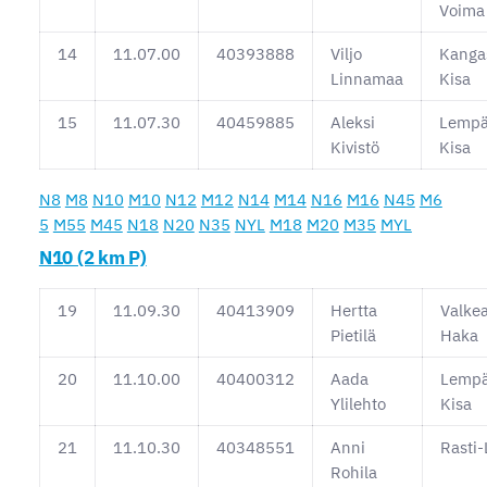
Voima
14
11.07.00
40393888
Viljo
Kanga
Linnamaa
Kisa
15
11.07.30
40459885
Aleksi
Lempä
Kivistö
Kisa
N8
M8
N10
M10
N12
M12
N14
M14
N16
M16
N45
M6
5
M55
M45
N18
N20
N35
NYL
M18
M20
M35
MYL
N10 (2 km P)
19
11.09.30
40413909
Hertta
Valke
Pietilä
Haka
20
11.10.00
40400312
Aada
Lempä
Ylilehto
Kisa
21
11.10.30
40348551
Anni
Rasti
Rohila