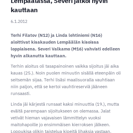
Lempäälässä, Severi jatkoi hyvin
kauttaan
6.1.2012
Terhi Filatov (N12) ja Linda lehtiniemi (N16)
aloittivat kisakauden Lempäälän kisoissa
loppiaisena. Severi Valkamo (M16) vahvisti edelleen
hyvin alkanutta kauttaan.
Terhin aloitus oli tasapainoinen vaikka sijoitus jäi aika
kauas (25.). Noin puolen minuutin sisällä eteenpäin oli
seitsemän sijaa. Terhi lisäsi maalisuoralla vauhtiaan
niin paljon, että se kertoi vauhtireserviä jääneen
runsaasti.
Linda jäi kärjestä runsaat kaksi minuuttia (19.), mutta
eväitä parempaan sijoitukseen on olemassa. Jalat
vetivät hieman vajavaisen lämmittelyn vuoksi
maitohapoille jo ensimmäisen kierroksen jälkeen.
Loppukisa olikin taistelua kipeitä lihaksia vastaan.