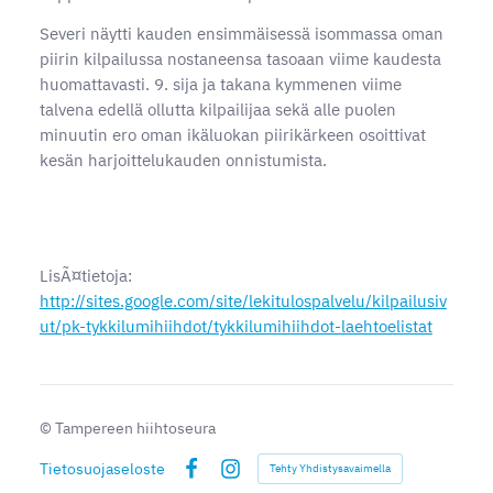
Severi näytti kauden ensimmäisessä isommassa oman
piirin kilpailussa nostaneensa tasoaan viime kaudesta
huomattavasti. 9. sija ja takana kymmenen viime
talvena edellä ollutta kilpailijaa sekä alle puolen
minuutin ero oman ikäluokan piirikärkeen osoittivat
kesän harjoittelukauden onnistumista.
LisÃ¤tietoja:
http://sites.google.com/site/lekitulospalvelu/kilpailusiv
ut/pk-tykkilumihiihdot/tykkilumihiihdot-laehtoelistat
©
Tampereen hiihtoseura
Tietosuojaseloste
Tehty Yhdistysavaimella
Facebook
Instagram