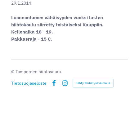
29.1.2014
Luonnonlumen vähäisyyden vuoksi lasten
hiihtokoulu siirretty toistaiseksi Kauppiin.
Kellonaika 18 - 19.
Pakkasraja - 15 C.
©
Tampereen hiihtoseura
Tietosuojaseloste
Tehty Yhdistysavaimella
Facebook
Instagram