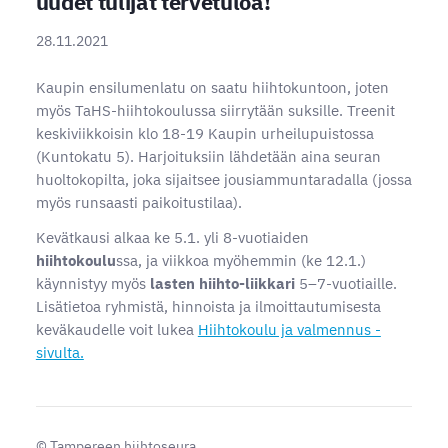
uudet tulijat tervetuloa!
28.11.2021
Kaupin ensilumenlatu on saatu hiihtokuntoon, joten
myös TaHS-hiihtokoulussa siirrytään suksille. Treenit
keskiviikkoisin klo 18-19 Kaupin urheilupuistossa
(Kuntokatu 5). Harjoituksiin lähdetään aina seuran
huoltokopilta, joka sijaitsee jousiammuntaradalla (jossa
myös runsaasti paikoitustilaa).
Kevätkausi alkaa ke 5.1. yli 8-vuotiaiden
hiihtokoulu
ssa, ja viikkoa myöhemmin (ke 12.1.)
käynnistyy myös
lasten hiihto-liikkari
5–7-vuotiaille.
Lisätietoa ryhmistä, hinnoista ja ilmoittautumisesta
keväkaudelle voit lukea
Hiihtokoulu ja valmennus -
sivulta.
©
Tampereen hiihtoseura