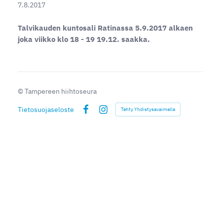
7.8.2017
Talvikauden kuntosali Ratinassa 5.9.2017 alkaen
joka viikko klo 18 - 19 19.12. saakka.
©
Tampereen hiihtoseura
Tietosuojaseloste
Tehty Yhdistysavaimella
Facebook
Instagram