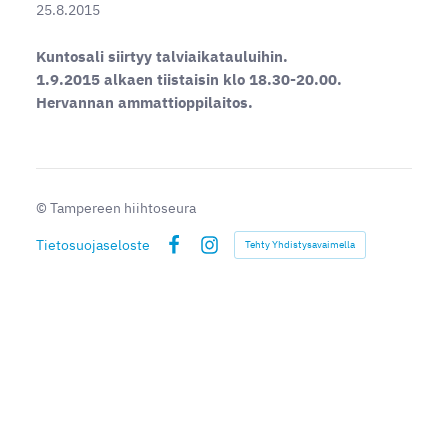
25.8.2015
Kuntosali siirtyy talviaikatauluihin.
1.9.2015 alkaen tiistaisin klo 18.30-20.00.
Hervannan ammattioppilaitos.
©
Tampereen hiihtoseura
Tietosuojaseloste
Tehty Yhdistysavaimella
Facebook
Instagram