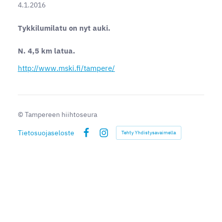
4.1.2016
Tykkilumilatu on nyt auki.
N. 4,5 km latua.
http://www.mski.fi/tampere/
©
Tampereen hiihtoseura
Tietosuojaseloste
Tehty Yhdistysavaimella
Facebook
Instagram