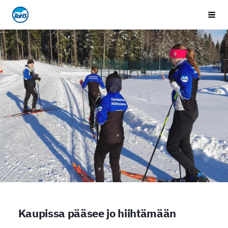
Siirry
Tampereen Hiihtoseura
Vali
sivun
sisältöön
Kaupissa pääsee jo hiihtämään