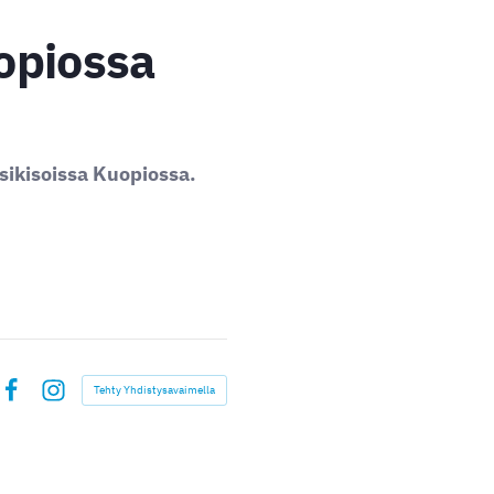
opiossa
sikisoissa Kuopiossa.
Tehty Yhdistysavaimella
Facebook
Instagram