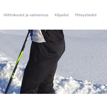
Hiihtokoulut ja valmennus
Kilpailut
Yhteystiedot