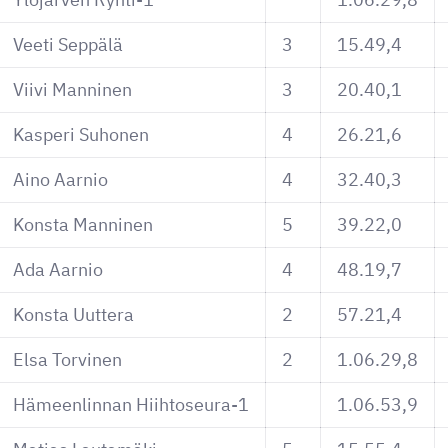
Veeti Seppälä
3
15.49,4
Viivi Manninen
3
20.40,1
Kasperi Suhonen
4
26.21,6
Aino Aarnio
4
32.40,3
Konsta Manninen
5
39.22,0
Ada Aarnio
4
48.19,7
Konsta Uuttera
2
57.21,4
Elsa Torvinen
2
1.06.29,8
Hämeenlinnan Hiihtoseura-1
1.06.53,9