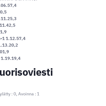
.06.57,4
10,5
.11.25,3
.11.42,5
51,9
ö-1 1.12.57,4
1.13.20,2
.01,9
 1.19.19,4
orisoviesti
ylätty : 0, Avoinna : 1