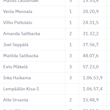
Matias Lautamäki
5
15.55,4
Venla Mennala
1
20.20,9
Vilho Peltotalo
1
24.31,5
Amanda Saltbacka
2
31.32,2
Joel Seppälä
1
37.56,7
Matilda Saltbacka
3
48.07,6
Eetu Mäkelä
3
57.23,0
Inka Haikama
3
1.06.53,9
Lempäälän Kisa-1
1.06.57,4
Atte Urvanta
2
15.48,9