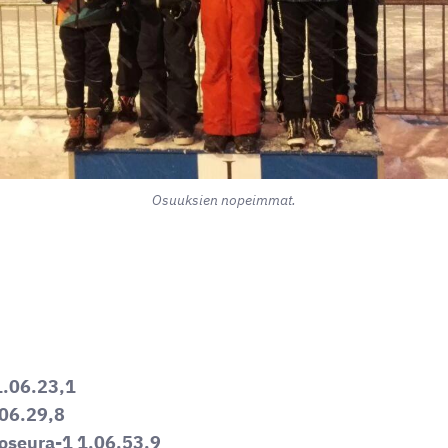
Osuuksien nopeimmat.
1.06.23,1
.06.29,8
oseura-1 1.06.53,9