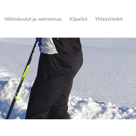
Hiihtokoulut ja valmennus
Kilpailut
Yhteystiedot