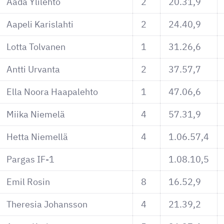
Aada Ylilehto
2
20.31,9
Aapeli Karislahti
2
24.40,9
Lotta Tolvanen
1
31.26,6
Antti Urvanta
2
37.57,7
Ella Noora Haapalehto
1
47.06,6
Miika Niemelä
4
57.31,9
Hetta Niemellä
4
1.06.57,4
Pargas IF-1
1.08.10,5
Emil Rosin
8
16.52,9
Theresia Johansson
4
21.39,2