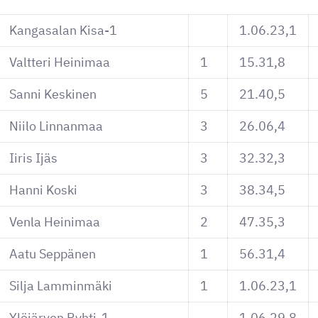
Kangasalan Kisa-1
1.06.23,1
Valtteri Heinimaa
1
15.31,8
Sanni Keskinen
5
21.40,5
Niilo Linnanmaa
3
26.06,4
Iiris Ijäs
3
32.32,3
Hanni Koski
3
38.34,5
Venla Heinimaa
2
47.35,3
Aatu Seppänen
1
56.31,4
Silja Lamminmäki
1
1.06.23,1
Ylöjärven Ryhti-1
1.06.29,8