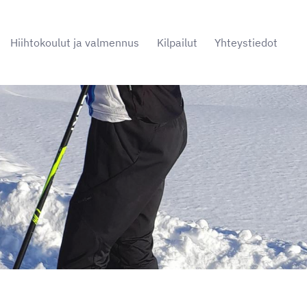
Hiihtokoulut ja valmennus
Kilpailut
Yhteystiedot