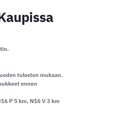
 Kaupissa
tin.
vuoden tulosten mukaan.
joukkeet ennen
M16 P 5 km, N16 V 3 km