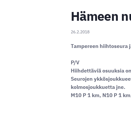
Hämeen nu
26.2.2018
Tampereen hiihtoseura j
P/V
Hiihdettäviä osuuksia o
Seurojen ykkösjoukkuee
kolmosjoukkuetta jne.
M10 P 1 km, N10 P 1 km