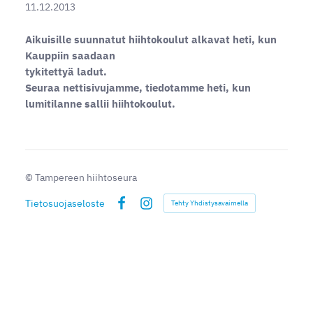
11.12.2013
Aikuisille suunnatut hiihtokoulut alkavat heti, kun
Kauppiin saadaan
tykitettyä ladut.
Seuraa nettisivujamme, tiedotamme heti, kun
lumitilanne sallii hiihtokoulut.
©
Tampereen hiihtoseura
Tietosuojaseloste
Tehty Yhdistysavaimella
Facebook
Instagram