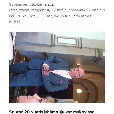
Suolijärven ulkoilumajalla.
(http://www.tampere.fi/liikuntajavapaaaika/liikuntajaul
koilu/ulkoilu/talviliikunta/ladut/suolijarvi.html )
Kaikki…
Seuran 20-vuotisjuhlat sujuivat mukavissa