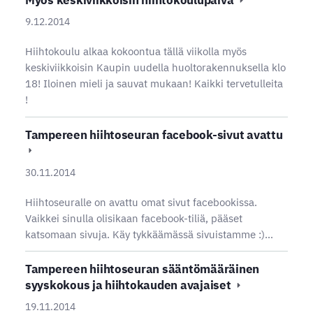
Myös keskiviikkoisin hiihtokoulupäivä
9.12.2014
Hiihtokoulu alkaa kokoontua tällä viikolla myös
keskiviikkoisin Kaupin uudella huoltorakennuksella klo
18! Iloinen mieli ja sauvat mukaan! Kaikki tervetulleita
!
Tampereen hiihtoseuran facebook-sivut avattu
30.11.2014
Hiihtoseuralle on avattu omat sivut facebookissa.
Vaikkei sinulla olisikaan facebook-tiliä, pääset
katsomaan sivuja. Käy tykkäämässä sivuistamme :)…
Tampereen hiihtoseuran sääntömääräinen
syyskokous ja hiihtokauden avajaiset
19.11.2014