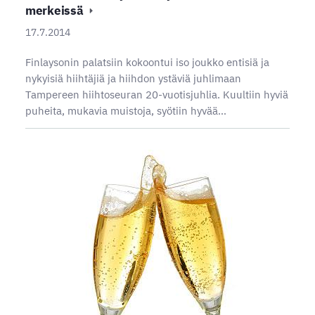
merkeissä
17.7.2014
Finlaysonin palatsiin kokoontui iso joukko entisiä ja
nykyisiä hiihtäjiä ja hiihdon ystäviä juhlimaan
Tampereen hiihtoseuran 20-vuotisjuhlia. Kuultiin hyviä
puheita, mukavia muistoja, syötiin hyvää…