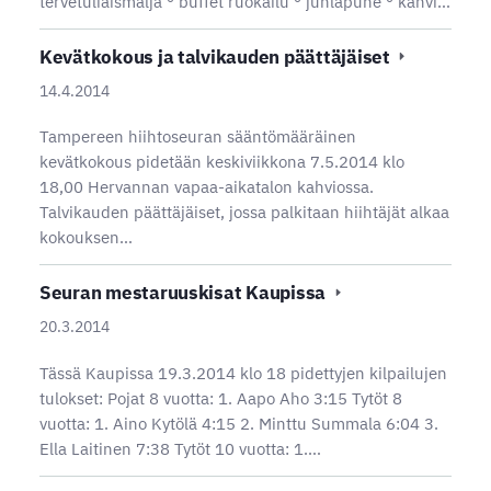
tervetuliaismalja ° buffet ruokailu ° juhlapuhe ° kahvi…
Kevätkokous ja talvikauden päättäjäiset
14.4.2014
Tampereen hiihtoseuran sääntömääräinen
kevätkokous pidetään keskiviikkona 7.5.2014 klo
18,00 Hervannan vapaa-aikatalon kahviossa.
Talvikauden päättäjäiset, jossa palkitaan hiihtäjät alkaa
kokouksen…
Seuran mestaruuskisat Kaupissa
20.3.2014
Tässä Kaupissa 19.3.2014 klo 18 pidettyjen kilpailujen
tulokset: Pojat 8 vuotta: 1. Aapo Aho 3:15 Tytöt 8
vuotta: 1. Aino Kytölä 4:15 2. Minttu Summala 6:04 3.
Ella Laitinen 7:38 Tytöt 10 vuotta: 1.…