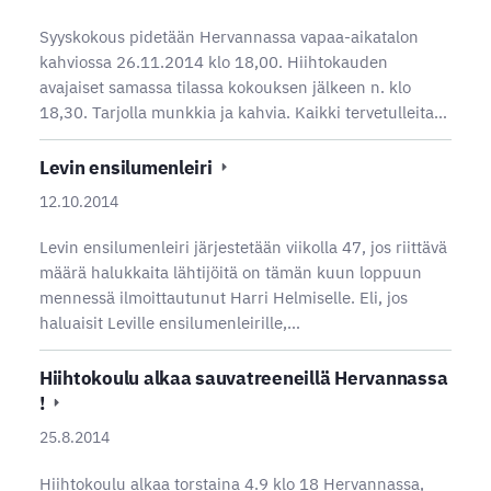
Syyskokous pidetään Hervannassa vapaa-aikatalon
kahviossa 26.11.2014 klo 18,00. Hiihtokauden
avajaiset samassa tilassa kokouksen jälkeen n. klo
18,30. Tarjolla munkkia ja kahvia. Kaikki tervetulleita…
Levin ensilumenleiri
12.10.2014
Levin ensilumenleiri järjestetään viikolla 47, jos riittävä
määrä halukkaita lähtijöitä on tämän kuun loppuun
mennessä ilmoittautunut Harri Helmiselle. Eli, jos
haluaisit Leville ensilumenleirille,…
Hiihtokoulu alkaa sauvatreeneillä Hervannassa
!
25.8.2014
Hiihtokoulu alkaa torstaina 4.9 klo 18 Hervannassa,