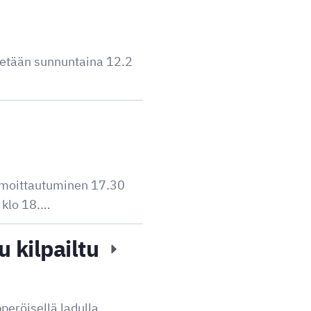
etään sunnuntaina 12.2
 Ilmoittautuminen 17.30
a klo 18.…
 kilpailtu
peröisellä ladulla