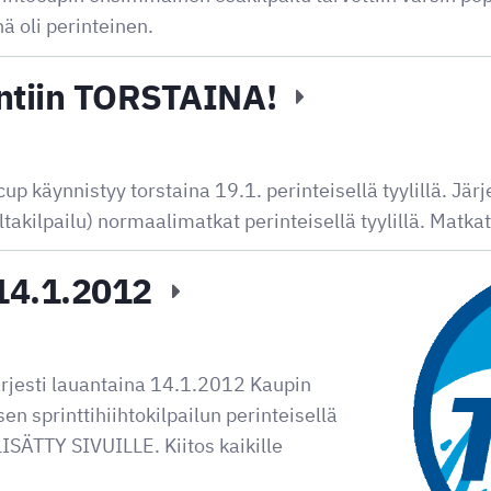
ä oli perinteinen.
yntiin TORSTAINA!
up käynnistyy torstaina 19.1. perinteisellä tyylillä. Jä
ltakilpailu) normaalimatkat perinteisellä tyylillä. Matka
 14.1.2012
rjesti lauantaina 14.1.2012 Kaupin
en sprinttihiihtokilpailun perinteisellä
ISÄTTY SIVUILLE. Kiitos kaikille