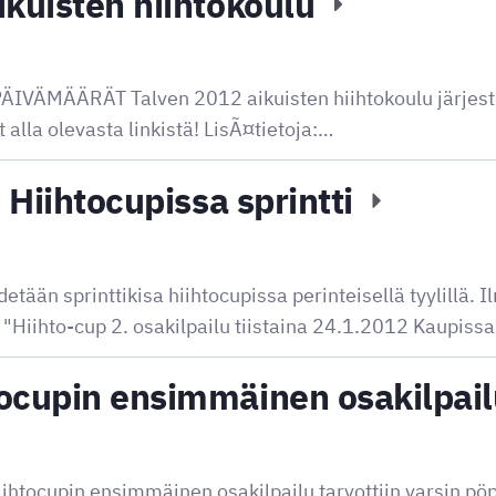
ikuisten hiihtokoulu
ÄMÄÄRÄT Talven 2012 aikuisten hiihtokoulu järjest
t alla olevasta linkistä! LisÃ¤tietoja:…
. Hiihtocupissa sprintti
etään sprinttikisa hiihtocupissa perinteisellä tyylillä.
: "Hiihto-cup 2. osakilpailu tiistaina 24.1.2012 Kaupiss
ocupin ensimmäinen osakilpailu
iihtocupin ensimmäinen osakilpailu tarvottiin varsin pöp