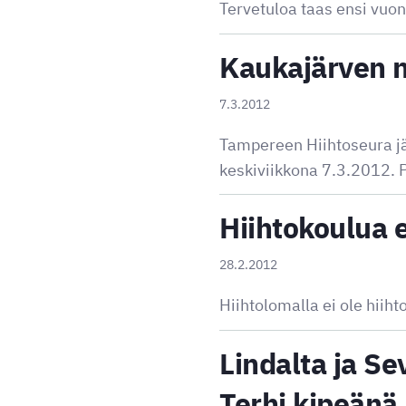
Tervetuloa taas ensi vuo
Kaukajärven n
7.3.2012
Tampereen Hiihtoseura jä
keskiviikkona 7.3.2012. P
Hiihtokoulua e
28.2.2012
Hiihtolomalla ei ole hiiht
Lindalta ja Se
Terhi kipeänä