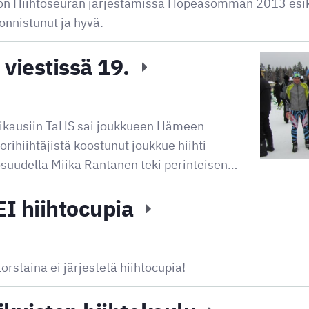
ijon Hiihtoseuran järjestämissä Hopeasomman 2013 esi
onnistunut ja hyvä.
viestissä 19.
ikausiin TaHS sai joukkueen Hämeen
orihiihtäjistä koostunut joukkue hiihti
osuudella Miika Rantanen teki perinteisen…
EI hiihtocupia
rstaina ei järjestetä hiihtocupia!