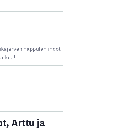
ukajärven nappulahiihdot
nalkua!…
t, Arttu ja