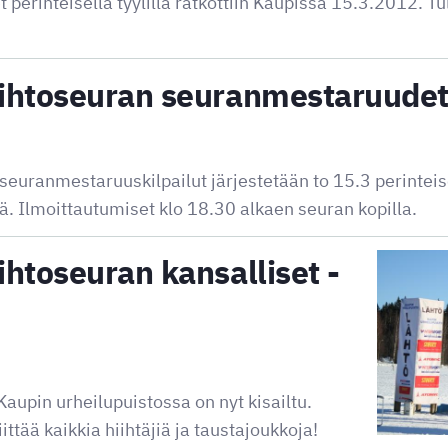
perinteisellä tyylillä ratkottiin Kaupissa 15.3.2012. Tu
ihtoseuran seuranmestaruude
uranmestaruuskilpailut järjestetään to 15.3 perinteisell
lä. Ilmoittautumiset klo 18.30 alkaen seuran kopilla.
htoseuran kansalliset -
Kaupin urheilupuistossa on nyt kisailtu.
ttää kaikkia hiihtäjiä ja taustajoukkoja!