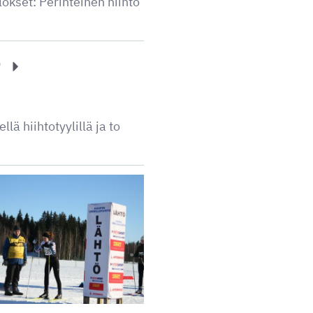
lokset: Perinteinen hiihto
t
ä hiihtotyylillä ja to