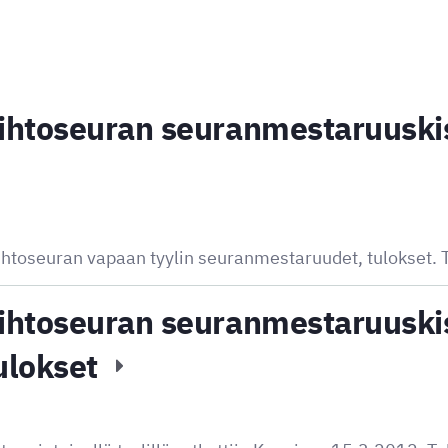
htoseuran seuranmestaruuskis
toseuran vapaan tyylin seuranmestaruudet, tulokset. T
ihtoseuran seuranmestaruuski
tulokset