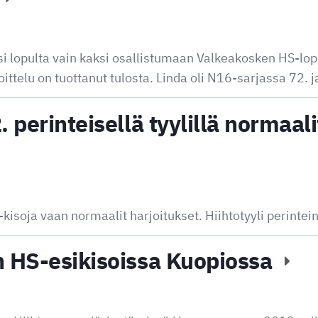
 lopulta vain kaksi osallistumaan Valkeakosken HS-lopp
joittelu on tuottanut tulosta. Linda oli N16-sarjassa 72. 
. perinteisellä tyylillä normaali
-kisoja vaan normaalit harjoitukset. Hiihtotyyli perintei
n HS-esikisoissa Kuopiossa