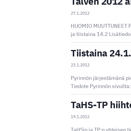
Talven 2012 a
27.1.2012
HUOMIO MUUTTUNEET PÄIV
ja tiistaina 14.2 Lisätiedo
Tiistaina 24.1
23.1.2012
Pyrinnön järjestämänä pid
Tiedote Pyrinnön sivuilta
TaHS-TP hiiht
19.1.2012
TaHSin ja TP:n yhteisen h