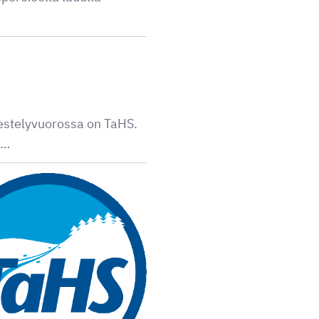
rjestelyvuorossa on TaHS.
t…