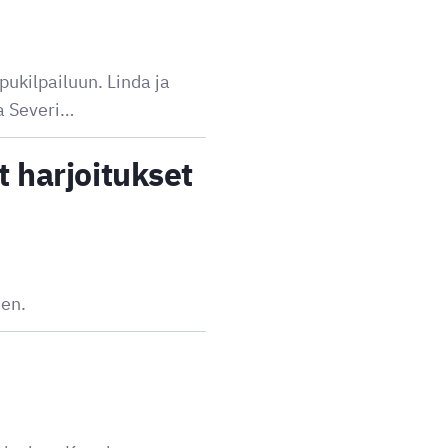
ukilpailuun. Linda ja
ja Severi…
t harjoitukset
nen.