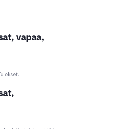
at, vapaa,
ulokset.
sat,