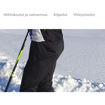
Hiihtokoulut ja valmennus
Kilpailut
Yhteystiedot