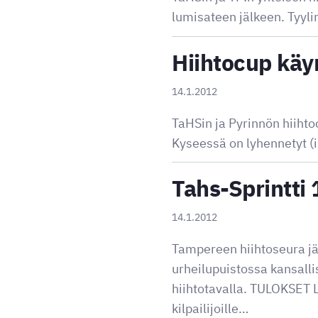
lumisateen jälkeen. Tyylin
Hiihtocup kä
14.1.2012
TaHSin ja Pyrinnön hiihtoc
Kyseessä on lyhennetyt (i
Tahs-Sprintti
14.1.2012
Tampereen hiihtoseura jä
urheilupuistossa kansallis
hiihtotavalla. TULOKSET L
kilpailijoille…