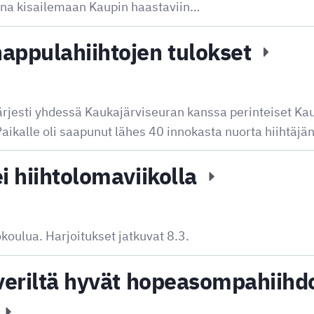
nna kisailemaan Kaupin haastaviin…
appulahiihtojen tulokset
rjesti yhdessä Kaukajärviseuran kanssa perinteiset Ka
aikalle oli saapunut lähes 40 innokasta nuorta hiihtäjä
i hiihtolomaviikolla
okoulua. Harjoitukset jatkuvat 8.3.
veriltä hyvät hopeasompahiihdo